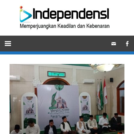
Skip
Ind
to
content
Memperjuangkan
Keadilan
dan
Kebenaran