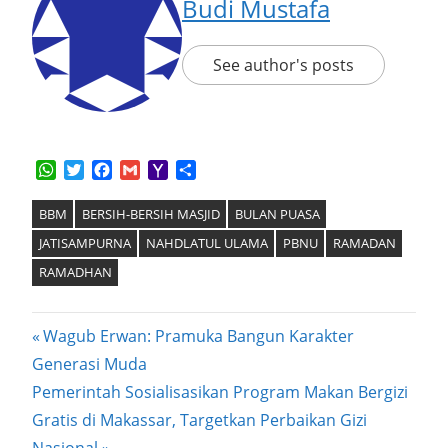
Budi Mustafa
See author's posts
WhatsApp
Twitter
Facebook
Gmail
Yahoo
Share
Mail
BBM
BERSIH-BERSIH MASJID
BULAN PUASA
JATISAMPURNA
NAHDLATUL ULAMA
PBNU
RAMADAN
RAMADHAN
Post
Previous
Wagub Erwan: Pramuka Bangun Karakter
Post:
Generasi Muda
navigation
Next
Pemerintah Sosialisasikan Program Makan Bergizi
Post:
Gratis di Makassar, Targetkan Perbaikan Gizi