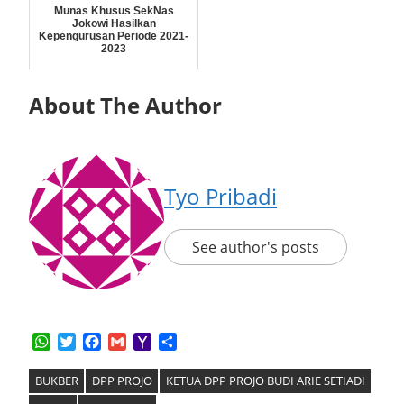
Munas Khusus SekNas
Jokowi Hasilkan
Kepengurusan Periode 2021-
2023
About The Author
Tyo Pribadi
See author's posts
WhatsApp
Twitter
Facebook
Gmail
Yahoo
Share
Mail
BUKBER
DPP PROJO
KETUA DPP PROJO BUDI ARIE SETIADI