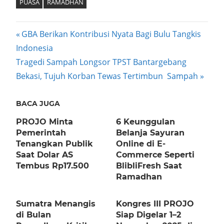
PUASA
RAMADHAN
Post
Previous
GBA Berikan Kontribusi Nyata Bagi Bulu Tangkis
Post:
Indonesia
navigation
Next
Tragedi Sampah Longsor TPST Bantargebang
Post:
Bekasi, Tujuh Korban Tewas Tertimbun Sampah
BACA JUGA
PROJO Minta
6 Keunggulan
Pemerintah
Belanja Sayuran
Tenangkan Publik
Online di E-
Saat Dolar AS
Commerce Seperti
Tembus Rp17.500
BlibliFresh Saat
Ramadhan
Sumatra Menangis
Kongres III PROJO
di Bulan
Siap Digelar 1–2