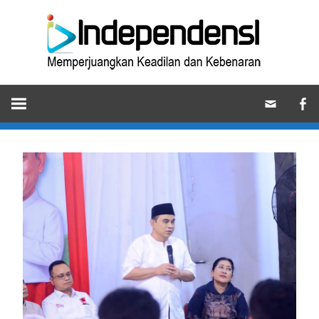
Skip
Ind
to
content
Memperjuangkan
Keadilan
dan
Kebenaran