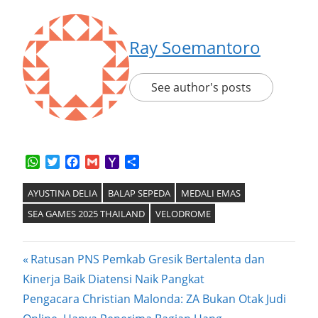
Ray Soemantoro
See author's posts
WhatsApp
Twitter
Facebook
Gmail
Yahoo
Share
Mail
AYUSTINA DELIA
BALAP SEPEDA
MEDALI EMAS
SEA GAMES 2025 THAILAND
VELODROME
Post
Previous
Ratusan PNS Pemkab Gresik Bertalenta dan
Post:
Kinerja Baik Diatensi Naik Pangkat
navigation
Next
Pengacara Christian Malonda: ZA Bukan Otak Judi
Post: