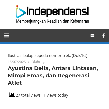
Skip
Ind
to
content
Memperjuangkan
Keadilan
dan
Kebenaran
Ilustrasi balap sepeda nomor trek.
(Dok/Ist)
15/07/2025
Olahraga
Ayustina Delia, Antara Lintasan,
Mimpi Emas, dan Regenerasi
Atlet
27 total views
, 1 views today