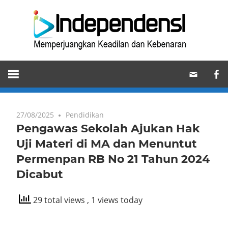
Skip
Ind
to
content
Memperjuangkan
Keadilan
dan
Kebenaran
27/08/2025
Pendidikan
Pengawas Sekolah Ajukan Hak
Uji Materi di MA dan Menuntut
Permenpan RB No 21 Tahun 2024
Dicabut
29 total views
, 1 views today