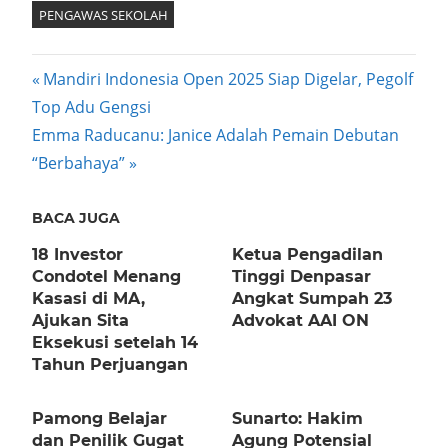
PENGAWAS SEKOLAH
Post
Previous
Mandiri Indonesia Open 2025 Siap Digelar, Pegolf
Post:
Top Adu Gengsi
navigation
Next
Emma Raducanu: Janice Adalah Pemain Debutan
Post:
“Berbahaya”
BACA JUGA
18 Investor
Ketua Pengadilan
Condotel Menang
Tinggi Denpasar
Kasasi di MA,
Angkat Sumpah 23
Ajukan Sita
Advokat AAI ON
Eksekusi setelah 14
Tahun Perjuangan
Pamong Belajar
Sunarto: Hakim
dan Penilik Gugat
Agung Potensial