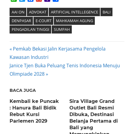
Mail
AAI ON
ADVOKAT
ARTIFICIAL INTELLEGENCE
BALI
DENPASAR
E-COURT
MAHKAMAH AGUNG
PENGADILAN TINGGI
SUMPAH
Post
Previous
Pemkab Bekasi Jalin Kerjasama Pengelola
Post:
Kawasan Industri
navigation
Next
Janice Tjen Buka Peluang Tenis Indonesia Menuju
Post:
Olimpiade 2028
BACA JUGA
Kembali ke Puncak
Sira Village Grand
: Hanura Bali Bidik
Outlet Bali Resmi
Rebut Kursi
Dibuka, Destinasi
Parlemen 2029
Belanja Pertama di
Bali yang