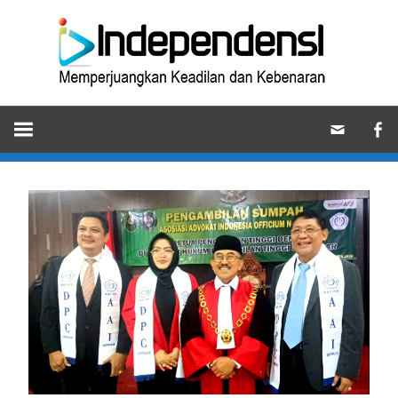
Skip
Ind
to
content
Memperjuangkan
Keadilan
dan
Kebenaran