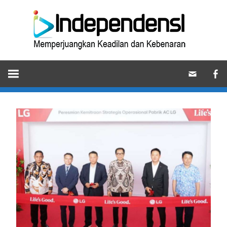
Skip
Ind
to
content
Memperjuangkan
Keadilan
dan
Kebenaran