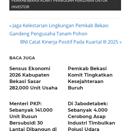
PEMKAB BEKASI KOMIT PERMUDAH PERIZINAN UNTUK
INVESTOR
Post
Previous
Jaga Kelestarian Lingkungan Pemkab Bekasi
Post:
Gandeng Pengusaha Tanam Pohon
navigation
Next
BNI Catat Kinerja Positif Pada Kuartal III 2025
Post:
BACA JUGA
Sensus Ekonomi
Pemkab Bekasi
2026 Kabupaten
Komit Tingkatkan
Bekasi Sasar
Kesejahteraan
282.000 Unit Usaha
Buruh
Menteri PKP:
Di Jabodetabek:
Sebanyak 141.000
Sebanyak 4.000
Unit Rusun
Cerobong Asap
Bersubsidi 30
Industri Timbulkan
Lantai Dibangun di
Polusi Udara