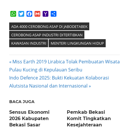
WhatsApp
Twitter
Facebook
Gmail
Yahoo
Share
Mail
ADA 4000 CEROBONG ASAP DI JABODETABEK
CEROBONG ASAP INDUSTRI DITERTIBKAN
KAWASAN INDUSTRI
MENTERI LINGKUNGAN HIDUP
Post
Previous
Miss Earth 2019 Lirabica Tolak Pembuatan Wisata
Post:
Pulau Kucing di Kepulauan Seribu
navigation
Next
Indo Defence 2025: Bukti Kekuatan Kolaborasi
Post:
Alutsista Nasional dan Internasional
BACA JUGA
Sensus Ekonomi
Pemkab Bekasi
2026 Kabupaten
Komit Tingkatkan
Bekasi Sasar
Kesejahteraan