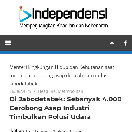
Skip
Ind
to
content
Memperjuangkan
Keadilan
dan
Kebenaran
Menteri Lingkungan Hidup dan Kehutanan saat
meninjau cerobong asap di salah satu industri
Jabodetabek.
16/06/2025
Headline
,
Metropolitan
Di Jabodetabek: Sebanyak 4.000
Cerobong Asap Industri
Timbulkan Polusi Udara
67 total views
, 1 views today