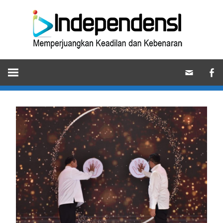
Skip
Ind
to
content
Memperjuangkan
Keadilan
dan
Kebenaran