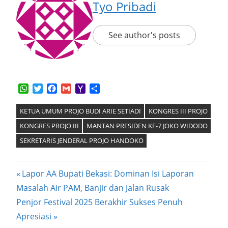
Tyo Pribadi
See author's posts
WhatsApp
Twitter
Facebook
Gmail
Yahoo
Share
Mail
KETUA UMUM PROJO BUDI ARIE SETIADI
KONGRES III PROJO
KONGRES PROJO III
MANTAN PRESIDEN KE-7 JOKO WIDODO
SEKRETARIS JENDERAL PROJO HANDOKO
Post
Previous
Lapor AA Bupati Bekasi: Dominan Isi Laporan
Post:
Masalah Air PAM, Banjir dan Jalan Rusak
navigation
Next
Penjor Festival 2025 Berakhir Sukses Penuh
Post:
Apresiasi