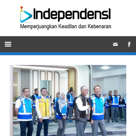
Skip
Ind
to
content
Memperjuangkan
Keadilan
dan
Kebenaran