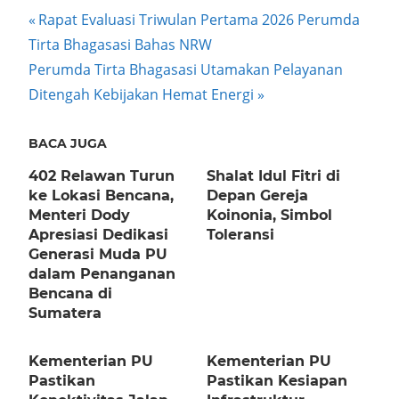
Post
Previous
Rapat Evaluasi Triwulan Pertama 2026 Perumda
Post:
Tirta Bhagasasi Bahas NRW
navigation
Next
Perumda Tirta Bhagasasi Utamakan Pelayanan
Post:
Ditengah Kebijakan Hemat Energi
BACA JUGA
402 Relawan Turun
Shalat Idul Fitri di
ke Lokasi Bencana,
Depan Gereja
Menteri Dody
Koinonia, Simbol
Apresiasi Dedikasi
Toleransi
Generasi Muda PU
dalam Penanganan
Bencana di
Sumatera
Kementerian PU
Kementerian PU
Pastikan
Pastikan Kesiapan