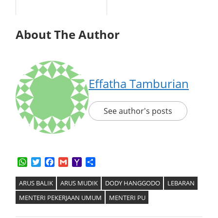
About The Author
Effatha Tamburian
See author's posts
WhatsApp
Twitter
Facebook
Gmail
Yahoo
Share
Mail
ARUS BALIK
ARUS MUDIK
DODY HANGGODO
LEBARAN
MENTERI PEKERJAAN UMUM
MENTERI PU