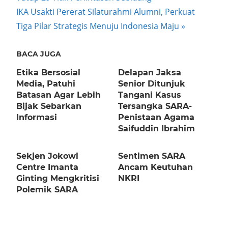
navigation
Next
IKA Usakti Pererat Silaturahmi Alumni, Perkuat
Post:
Tiga Pilar Strategis Menuju Indonesia Maju
BACA JUGA
Etika Bersosial
Delapan Jaksa
Media, Patuhi
Senior Ditunjuk
Batasan Agar Lebih
Tangani Kasus
Bijak Sebarkan
Tersangka SARA-
Informasi
Penistaan Agama
Saifuddin Ibrahim
Sekjen Jokowi
Sentimen SARA
Centre Imanta
Ancam Keutuhan
Ginting Mengkritisi
NKRI
Polemik SARA