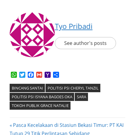
Tyo Pribadi
See author's posts
WhatsApp
Twitter
Facebook
Gmail
Yahoo
Share
Mail
BINCANG SANTAI
POLITISI PSI CHERYL TANZIL
POLITISI PSI ISYANA BAGOES OKA
SARA
TOKOH PUBLIK GRACE NATALIE
Post
Previous
Pasca Kecelakaan di Stasiun Bekasi Timur: PT KAI
Post:
Tutup 29 Titik Perlintasan Sebidang