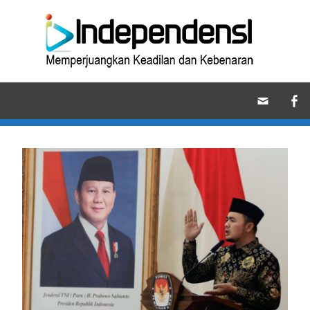
Skip
Ind
to
content
Memperjuangkan
Keadilan
dan
Kebenaran