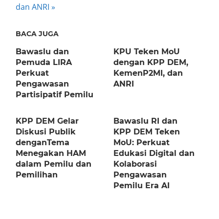
Post:
dan ANRI
BACA JUGA
Bawaslu dan
KPU Teken MoU
Pemuda LIRA
dengan KPP DEM,
Perkuat
KemenP2MI, dan
Pengawasan
ANRI
Partisipatif Pemilu
KPP DEM Gelar
Bawaslu RI dan
Diskusi Publik
KPP DEM Teken
denganTema
MoU: Perkuat
Menegakan HAM
Edukasi Digital dan
dalam Pemilu dan
Kolaborasi
Pemilihan
Pengawasan
Pemilu Era AI