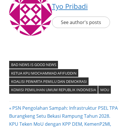
Tyo Pribadi
See author's posts
BAD NEWS IS GOOD NEWS
KETUA KPU MOCHAMMAD AFIFUDDIN
KOALISI PEWARTA PEMILU DAN DEMOKRASI
KOMISI PEMILIHAN UMUM REPUBLIK INDONESIA
MOU
Post
Previous
PSN Pengolahan Sampah: Infrastruktur PSEL TPA
Post:
Burangkeng Setu Bekasi Rampung Tahun 2028.
navigation
Next
KPU Teken MoU dengan KPP DEM, KemenP2MI,