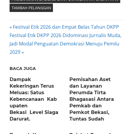
TAMBAH PELANGGAN
Post
Previous
Festival Etik 2026 dan Empat Belas Tahun DKPP
Next
Post:
Festival Etik DKPP 2026 Didominasi Jurnalis Muda,
navigation
Post:
Jadi Modal Penguatan Demokrasi Menuju Pemilu
2029
BACA JUGA
Dampak
Pemisahan Aset
Kekeringan Terus
dan Layanan
Meluas: Satus
Perumda Tirta
Kebencanaan Kab
Bhagasasi Antara
upaten
Pemkab dan
Bekasi Level Siaga
Pemkot Bekasi,
Darurat.
Tuntas Sudah