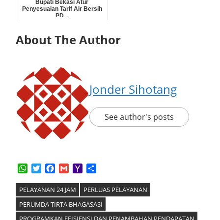
Bupati Bekasi Atur
Penyesuaian Tarif Air Bersih
PD...
About The Author
Jonder Sihotang
See author's posts
WhatsApp
Twitter
Facebook
Gmail
Yahoo
Share
Mail
PELAYANAN 24 JAM
PERLUAS PELAYANAN
PERUMDA TIRTA BHAGASASI
PROGRAMKAN EFISIENSI DAN PENAMBAHAN PENDAPATAN