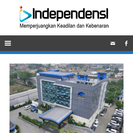
Skip
Ind
to
content
Memperjuangkan
Keadilan
dan
Kebenaran