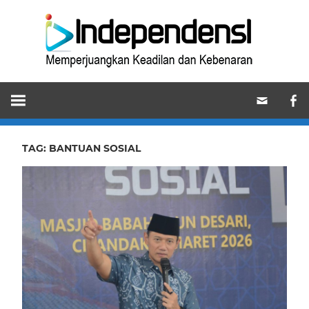
Skip
Ind
to
content
Memperjuangkan
Keadilan
dan
Kebenaran
TAG:
BANTUAN SOSIAL