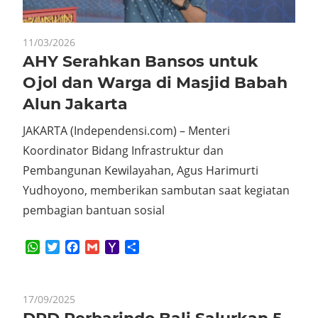
11/03/2026
AHY Serahkan Bansos untuk
Ojol dan Warga di Masjid Babah
Alun Jakarta
JAKARTA (Independensi.com) – Menteri
Koordinator Bidang Infrastruktur dan
Pembangunan Kewilayahan, Agus Harimurti
Yudhoyono, memberikan sambutan saat kegiatan
pembagian bantuan sosial
WhatsApp
Twitter
Facebook
Gmail
Yahoo
Share
Mail
17/09/2025