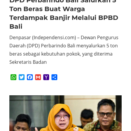
DPD Perbarindo Bali Salurkan 5
Ton Beras Buat Warga
Terdampak Banjir Melalui BPBD
Bali
Denpasar (Independensi.com) – Dewan Pengurus
Daerah (DPD) Perbarindo Bali menyalurkan 5 ton
beras sebagai kebutuhan pokok, yang diterima
Sekretaris Badan
WhatsApp
Twitter
Facebook
Gmail
Yahoo
Share
Mail