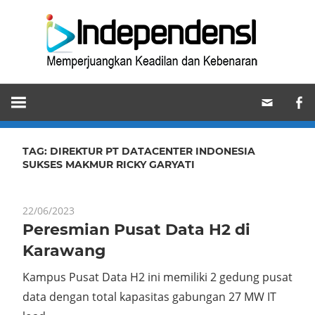
Skip
Ind
to
content
Memperjuangkan
Keadilan
dan
Kebenaran
TAG:
DIREKTUR PT DATACENTER INDONESIA
SUKSES MAKMUR RICKY GARYATI
22/06/2023
Peresmian Pusat Data H2 di
Karawang
Kampus Pusat Data H2 ini memiliki 2 gedung pusat
data dengan total kapasitas gabungan 27 MW IT