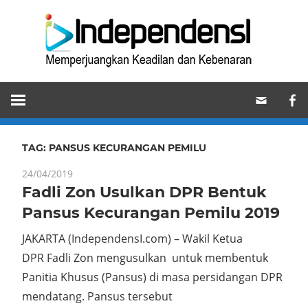
Skip
Ind
to
content
Memperjuangkan
Keadilan
dan
Kebenaran
TAG:
PANSUS KECURANGAN PEMILU
24/04/2019
Fadli Zon Usulkan DPR Bentuk
Pansus Kecurangan Pemilu 2019
JAKARTA (IndependensI.com) – Wakil Ketua
DPR Fadli Zon mengusulkan untuk membentuk
Panitia Khusus (Pansus) di masa persidangan DPR
mendatang. Pansus tersebut