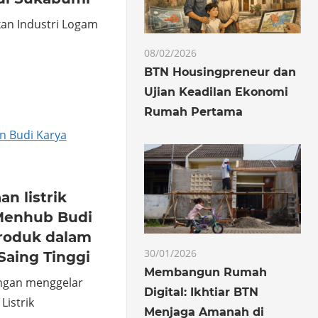
kan Industri Logam
08/02/2026
BTN Housingpreneur dan
o
hare
Ujian Keadilan Ekonomi
Rumah Pertama
n listrik
 Menhub Budi
roduk dalam
30/01/2026
Saing Tinggi
Membangun Rumah
ngan menggelar
Digital: Ikhtiar BTN
Listrik
Menjaga Amanah di