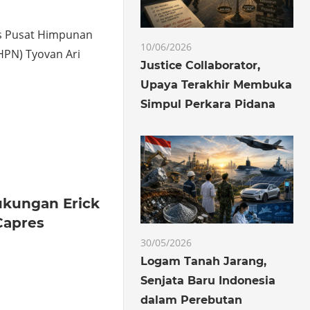
 Pusat Himpunan
10/06/2026
HPN) Tyovan Ari
Justice Collaborator,
Upaya Terakhir Membuka
Simpul Perkara Pidana
o
hare
ukungan Erick
Capres
30/05/2026
Logam Tanah Jarang,
Senjata Baru Indonesia
o
hare
dalam Perebutan