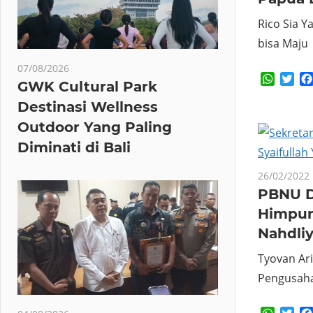
Rico Sia 
bisa Maju
07/08/2026
Whats
Twi
GWK Cultural Park
Destinasi Wellness
Outdoor Yang Paling
Diminati di Bali
26/02/2022
PBNU D
Himpun
Nahdli
Tyovan Ar
Pengusaha