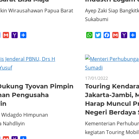
Yakin Wirausahawan Papua Barat
Ayep Zaki Siap Bangkit
Sukabumi
App
tter
Facebook
Gmail
Yahoo
Share
WhatsApp
Twitter
Facebook
Gmail
Yaho
S
Mail
Mail
17/01/2022
ukung Tyovan Pimpin
Touring Kendaraa
an Pengusaha
Jakarta-Jambi,
yin
Harap Muncul P
Negeri Berdaya 
i Widagdo Himpunan
 Nahdliyin
Kementerian Perhubu
kegiatan Touring Mobil 