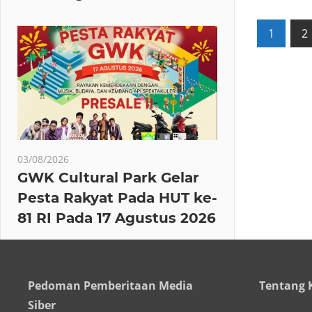
Posts
1
2
pagin
03/08/2026
GWK Cultural Park Gelar
Pesta Rakyat Pada HUT ke-
81 RI Pada 17 Agustus 2026
Pedoman Pemberitaan Media
Tentang 
Siber