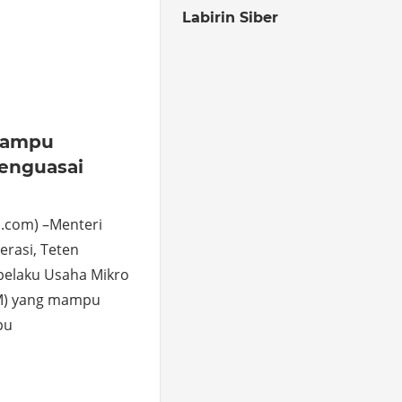
Labirin Siber
o
hare
Mampu
enguasai
.com) –Menteri
rasi, Teten
pelaku Usaha Mikro
M) yang mampu
pu
o
hare