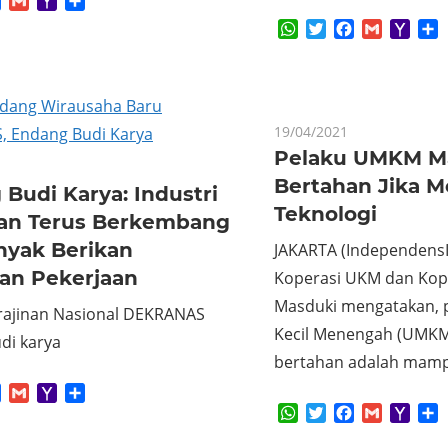
App
tter
Facebook
Gmail
Yahoo
Share
Mail
WhatsApp
Twitter
Facebook
Gmail
Yaho
S
Mail
19/04/2021
Pelaku UMKM 
Bertahan Jika M
Budi Karya: Industri
Teknologi
nan Terus Berkembang
nyak Berikan
JAKARTA (IndependensI
an Pekerjaan
Koperasi UKM dan Kope
Masduki mengatakan, 
ajinan Nasional DEKRANAS
Kecil Menengah (UMK
di karya
bertahan adalah mam
App
tter
Facebook
Gmail
Yahoo
Share
Mail
WhatsApp
Twitter
Facebook
Gmail
Yaho
S
Mail