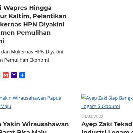
ri Wapres Hingga
r Kaltim, Pelantikan
kernas HPN Diyakini
omen Pemulihan
mi
n dan Mukernas HPN Diyakini
n Pemulihan Ekonomi
App
tter
Facebook
Gmail
Yahoo
Share
Mail
04/03/2022
ia Yakin Wirausahawan
Ayep Zaki Tekad
arat Bisa Maju
Industri Logam 