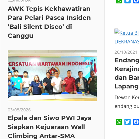
Whats
Twi
04/08/2026
AWK Tepis Kekhawatiran
Para Pelari Pasca Insiden
‘Bali Silent Disco’ di
Canggu
26/10/2021
Endang 
Keraji
dan Ba
Lapang
Dewan Ker
endang bu
03/08/2026
Elpala dan Siwo PWI Jaya
Whats
Twi
Siapkan Kejuaraan Wall
Climbing Antar-SMA