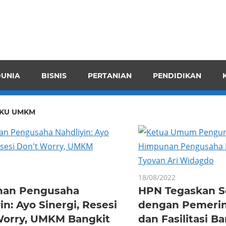
pendensI
juangkan
n
UNIA
BISNIS
PERTANIAN
PENDIDIKAN
ran
KU UMKM
18/08/2022
an Pengusaha
HPN Tegaskan S
in: Ayo Sinergi, Resesi
dengan Pemerin
Worry, UMKM Bangkit
dan Fasilitasi B