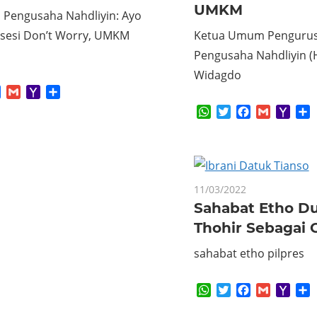
UMKM
Pengusaha Nahdliyin: Ayo
Resesi Don’t Worry, UMKM
Ketua Umum Pengurus
Pengusaha Nahdliyin (
Widagdo
App
tter
Facebook
Gmail
Yahoo
Share
Mail
WhatsApp
Twitter
Facebook
Gmail
Yaho
S
Mail
11/03/2022
Sahabat Etho D
Thohir Sebagai 
sahabat etho pilpres
WhatsApp
Twitter
Facebook
Gmail
Yaho
S
Mail