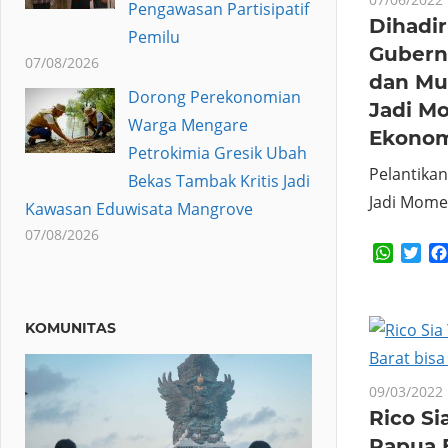
Pengawasan Partisipatif
Dihadi
Pemilu
Gubernu
07/08/2026
dan Mu
Dorong Perekonomian
Jadi M
Warga Mengare
Ekono
Petrokimia Gresik Ubah
Pelantika
Bekas Tambak Kritis Jadi
Jadi Mome
Kawasan Eduwisata Mangrove
07/08/2026
Whats
Twi
KOMUNITAS
09/03/2022
Rico S
Papua B