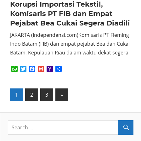
Korupsi Importasi Tekstil,
Komisaris PT FIB dan Empat
Pejabat Bea Cukai Segera Diadili
JAKARTA (Independensi.com)Komisaris PT Fleming
Indo Batam (FIB) dan empat pejabat Bea dan Cukai
Batam, Kepulauan Riau dalam waktu dekat segera
WhatsApp
Twitter
Facebook
Gmail
Yahoo
Share
Mail
Posts
Next
1
2
3
»
Posts
pagination