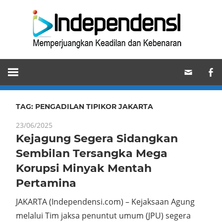
Skip
Ind
to
content
Memperjuangkan
Keadilan
dan
Kebenaran
TAG:
PENGADILAN TIPIKOR JAKARTA
23/06/2025
Kejagung Segera Sidangkan
Sembilan Tersangka Mega
Korupsi Minyak Mentah
Pertamina
JAKARTA (Independensi.com) – Kejaksaan Agung
melalui Tim jaksa penuntut umum (JPU) segera