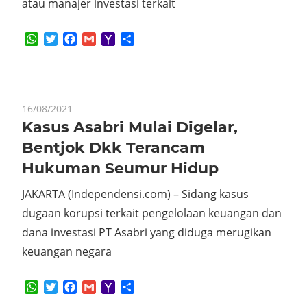
atau manajer investasi terkait
WhatsApp
Twitter
Facebook
Gmail
Yahoo
Share
Mail
16/08/2021
Kasus Asabri Mulai Digelar,
Bentjok Dkk Terancam
Hukuman Seumur Hidup
JAKARTA (Independensi.com) – Sidang kasus
dugaan korupsi terkait pengelolaan keuangan dan
dana investasi PT Asabri yang diduga merugikan
keuangan negara
WhatsApp
Twitter
Facebook
Gmail
Yahoo
Share
Mail