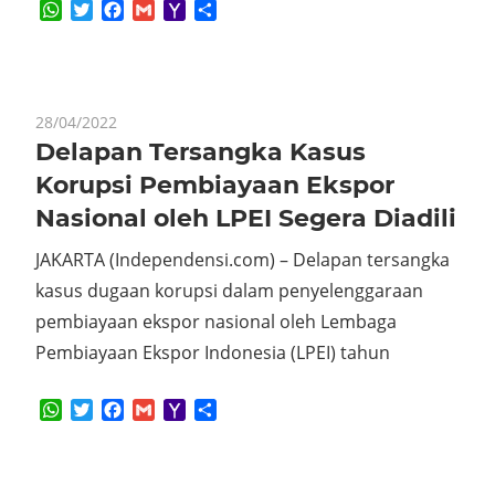
WhatsApp
Twitter
Facebook
Gmail
Yahoo
Share
Mail
28/04/2022
Delapan Tersangka Kasus
Korupsi Pembiayaan Ekspor
Nasional oleh LPEI Segera Diadili
JAKARTA (Independensi.com) – Delapan tersangka
kasus dugaan korupsi dalam penyelenggaraan
pembiayaan ekspor nasional oleh Lembaga
Pembiayaan Ekspor Indonesia (LPEI) tahun
WhatsApp
Twitter
Facebook
Gmail
Yahoo
Share
Mail