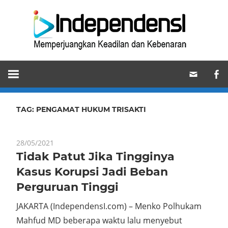
Skip
Ind
to
content
Memperjuangkan
Keadilan
dan
Kebenaran
TAG:
PENGAMAT HUKUM TRISAKTI
28/05/2021
Tidak Patut Jika Tingginya
Kasus Korupsi Jadi Beban
Perguruan Tinggi
JAKARTA (IndependensI.com) – Menko Polhukam
Mahfud MD beberapa waktu lalu menyebut