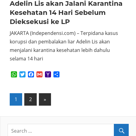
Adelin Lis akan Jalani Karantina
Kesehatan 14 Hari Sebelum
Dieksekusi ke LP
JAKARTA (Independensi.com) – Terpidana kasus
korupsi dan pembalakan liar Adelin Lis akan
menjalani karantina kesehatan lebih dahulu
selama 14 hari
WhatsApp
Twitter
Facebook
Gmail
Yahoo
Share
Mail
Posts
Next
1
2
»
Posts
pagination