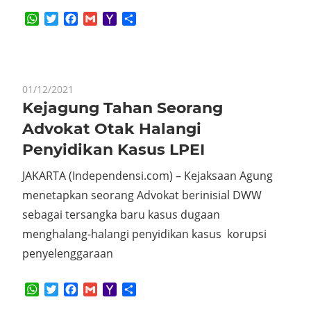
WhatsApp
Twitter
Facebook
Gmail
Yahoo
Share
Mail
01/12/2021
Kejagung Tahan Seorang
Advokat Otak Halangi
Penyidikan Kasus LPEI
JAKARTA (Independensi.com) – Kejaksaan Agung
menetapkan seorang Advokat berinisial DWW
sebagai tersangka baru kasus dugaan
menghalang-halangi penyidikan kasus korupsi
penyelenggaraan
WhatsApp
Twitter
Facebook
Gmail
Yahoo
Share
Mail