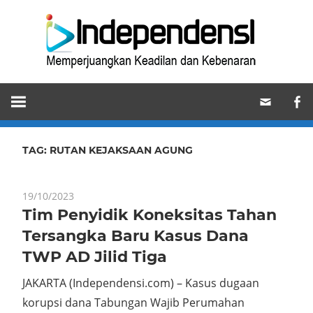
Skip
Ind
to
content
Memperjuangkan
Keadilan
dan
Kebenaran
TAG:
RUTAN KEJAKSAAN AGUNG
19/10/2023
Tim Penyidik Koneksitas Tahan
Tersangka Baru Kasus Dana
TWP AD Jilid Tiga
JAKARTA (Independensi.com) – Kasus dugaan
korupsi dana Tabungan Wajib Perumahan