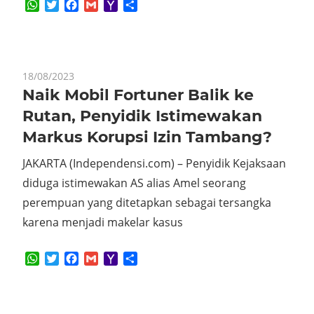
WhatsApp
Twitter
Facebook
Gmail
Yahoo
Share
Mail
18/08/2023
Naik Mobil Fortuner Balik ke
Rutan, Penyidik Istimewakan
Markus Korupsi Izin Tambang?
JAKARTA (Independensi.com) – Penyidik Kejaksaan
diduga istimewakan AS alias Amel seorang
perempuan yang ditetapkan sebagai tersangka
karena menjadi makelar kasus
WhatsApp
Twitter
Facebook
Gmail
Yahoo
Share
Mail