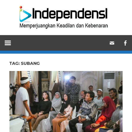
Skip
Ind
to
content
Memperjuangkan
Keadilan
dan
Kebenaran
TAG:
SUBANG