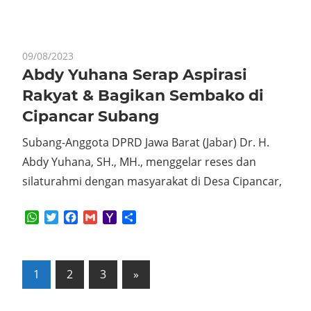
09/08/2023
Abdy Yuhana Serap Aspirasi
Rakyat & Bagikan Sembako di
Cipancar Subang
Subang-Anggota DPRD Jawa Barat (Jabar) Dr. H.
Abdy Yuhana, SH., MH., menggelar reses dan
silaturahmi dengan masyarakat di Desa Cipancar,
WhatsApp
Twitter
Facebook
Gmail
Yahoo
Share
Mail
Posts
Next
1
2
3
»
Posts
pagination