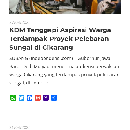
27/04/2025
KDM Tanggapi Aspirasi Warga
Terdampak Proyek Pelebaran
Sungai di Cikarang
SUBANG (IndependensI.com) – Gubernur Jawa
Barat Dedi Mulyadi menerima audiensi perwakilan
warga Cikarang yang terdampak proyek pelebaran
sungai, di Lembur
WhatsApp
Twitter
Facebook
Gmail
Yahoo
Share
Mail
21/04/2025