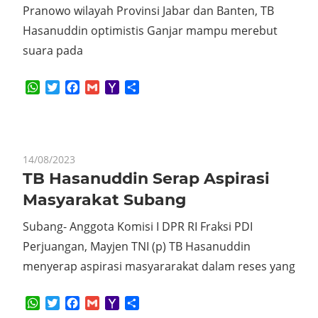
Pranowo wilayah Provinsi Jabar dan Banten, TB
Hasanuddin optimistis Ganjar mampu merebut
suara pada
WhatsApp
Twitter
Facebook
Gmail
Yahoo
Share
Mail
14/08/2023
TB Hasanuddin Serap Aspirasi
Masyarakat Subang
Subang- Anggota Komisi I DPR RI Fraksi PDI
Perjuangan, Mayjen TNI (p) TB Hasanuddin
menyerap aspirasi masyararakat dalam reses yang
WhatsApp
Twitter
Facebook
Gmail
Yahoo
Share
Mail