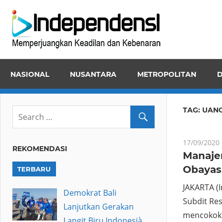
Skip
Inde
to
Memper
content
Keadila
dan
NASIONAL
NUSANTARA
METROPOLITAN
D
Kebena
TAG:
UANG
17/09/2020
REKOMENDASI
Manaje
Obayash
TERBARU
JAKARTA (
Demokrat Bali
Subdit Re
Lanjutkan Gerakan
mencokok 
Langit Biru Indonesià