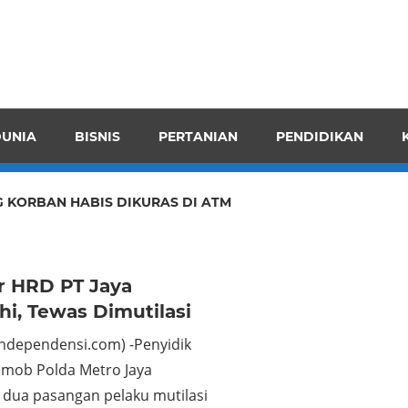
pendensI
juangkan
n
UNIA
BISNIS
PERTANIAN
PENDIDIKAN
ran
 KORBAN HABIS DIKURAS DI ATM
r HRD PT Jaya
i, Tewas Dimutilasi
Independensi.com) -Penyidik
smob Polda Metro Jaya
dua pasangan pelaku mutilasi