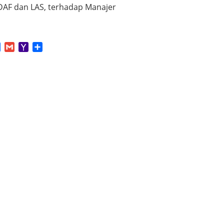
 DAF dan LAS, terhadap Manajer
App
tter
Facebook
Gmail
Yahoo
Share
Mail