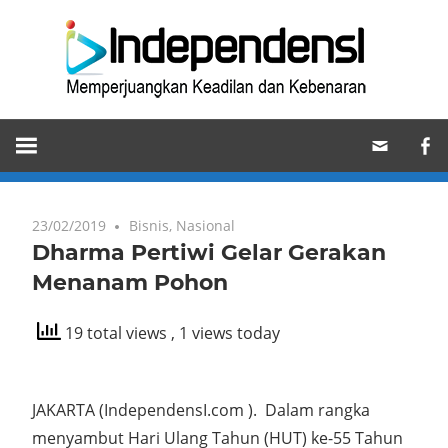
Skip
Ind
to
content
Memperjuangkan
Keadilan
dan
Kebenaran
23/02/2019
Bisnis
,
Nasional
Dharma Pertiwi Gelar Gerakan
Menanam Pohon
19 total views
, 1 views today
JAKARTA (IndependensI.com ). Dalam rangka
menyambut Hari Ulang Tahun (HUT) ke-55 Tahun