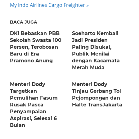
navigation
Post:
My Indo Airlines Cargo Freighter
BACA JUGA
DKI Bebaskan PBB
Soeharto Kembali
Sekolah Swasta 100
Jadi Presiden
Persen, Terobosan
Paling Disukai,
Baru di Era
Publik Menilai
Pramono Anung
dengan Kacamata
Merah Muda
Menteri Dody
Menteri Dody
Targetkan
Tinjau Gerbang Tol
Pemulihan Fasum
Pejompongan dan
Rusak Pasca
Halte TransJakarta
Penyampaian
Aspirasi, Selesai 6
Bulan