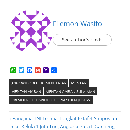
Filemon Wasito
See author's posts
WhatsApp
Twitter
Facebook
Gmail
Yahoo
Share
Mail
JOKO WIDODO
KEMENTERIAN
MENTAN
MENTAN AMRAN
MENTAN AMRAN SULAIMAN
PRESIDEN JOKO WIDODO
PRESIDEN JOKOWI
Post
Previous
Panglima TNI Terima Tongkat Estafet Simposium
Next
Post:
Incar Kelola 1 Juta Ton, Angkasa Pura II Gandeng