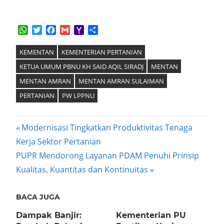
WhatsApp
Twitter
Facebook
Gmail
Yahoo
Share
Mail
KEMENTAN
KEMENTERIAN PERTANIAN
KETUA UMUM PBNU KH SAID AQIL SIRADJ
MENTAN
MENTAN AMRAN
MENTAN AMRAN SULAIMAN
PERTANIAN
PW LPPNU
Post
Previous
Modernisasi Tingkatkan Produktivitas Tenaga
Post:
Kerja Sektor Pertanian
navigation
Next
PUPR Mendorong Layanan PDAM Penuhi Prinsip
Post:
Kualitas, Kuantitas dan Kontinuitas
BACA JUGA
Dampak Banjir:
Kementerian PU