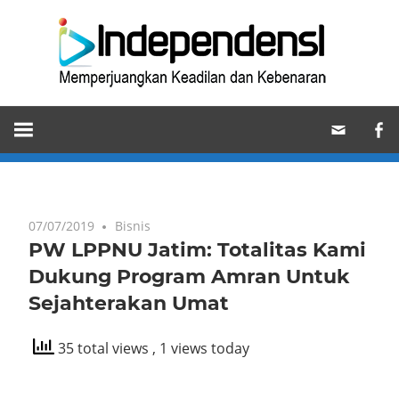
Skip
Ind
to
content
Memperjuangkan
Keadilan
dan
Kebenaran
07/07/2019
Bisnis
PW LPPNU Jatim: Totalitas Kami
Dukung Program Amran Untuk
Sejahterakan Umat
35 total views
, 1 views today