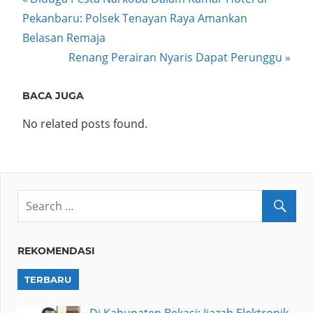
Post
Post:
Pekanbaru: Polsek Tenayan Raya Amankan
navigation
Belasan Remaja
Next
Renang Perairan Nyaris Dapat Perunggu
Post:
BACA JUGA
No related posts found.
REKOMENDASI
TERBARU
Di Kabupaten Bekasi: Ijazah Elektronik