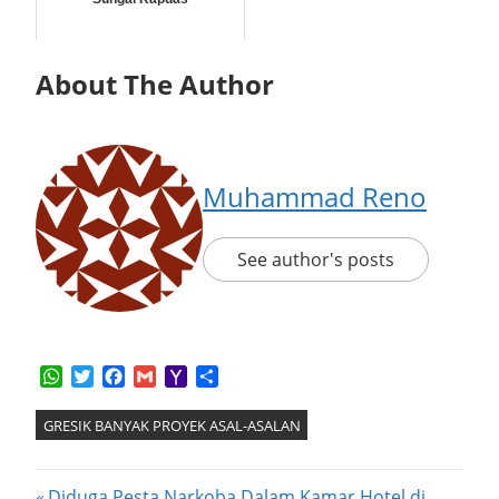
About The Author
Muhammad Reno
See author's posts
WhatsApp
Twitter
Facebook
Gmail
Yahoo
Share
Mail
GRESIK BANYAK PROYEK ASAL-ASALAN
Previous
Diduga Pesta Narkoba Dalam Kamar Hotel di