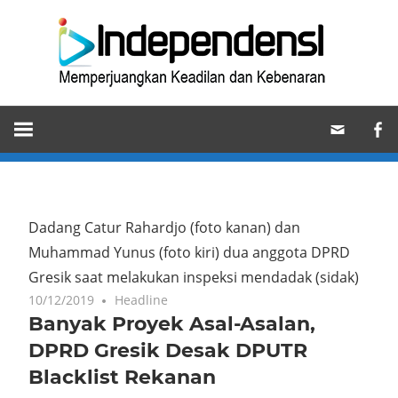
Skip
Ind
to
content
Memperjuangkan
Keadilan
dan
Kebenaran
Dadang Catur Rahardjo (foto kanan) dan
Muhammad Yunus (foto kiri) dua anggota DPRD
Gresik saat melakukan inspeksi mendadak (sidak)
10/12/2019
Headline
Banyak Proyek Asal-Asalan,
DPRD Gresik Desak DPUTR
Blacklist Rekanan