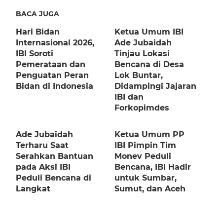
Post:
BACA JUGA
Hari Bidan
Ketua Umum IBI
Internasional 2026,
Ade Jubaidah
IBI Soroti
Tinjau Lokasi
Pemerataan dan
Bencana di Desa
Penguatan Peran
Lok Buntar,
Bidan di Indonesia
Didampingi Jajaran
IBI dan
Forkopimdes
Ade Jubaidah
Ketua Umum PP
Terharu Saat
IBI Pimpin Tim
Serahkan Bantuan
Monev Peduli
pada Aksi IBI
Bencana, IBI Hadir
Peduli Bencana di
untuk Sumbar,
Langkat
Sumut, dan Aceh