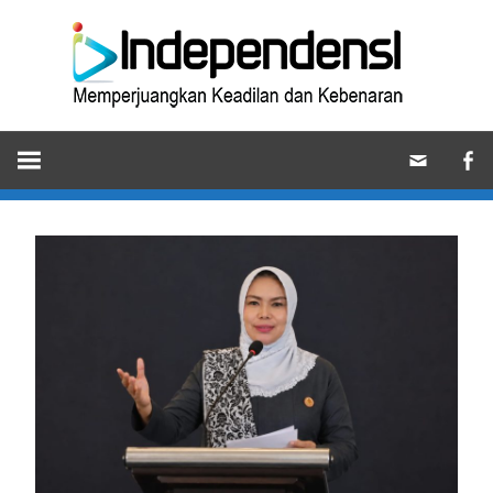
Skip
Ind
to
content
Memperjuangkan
Keadilan
dan
Kebenaran