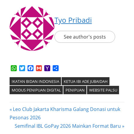
Tyo Pribadi
See author's posts
WhatsApp
Twitter
Facebook
Gmail
Yahoo
Share
Mail
IKATAN BIDAN INDONESIA
KETUA IBI ADE JUBAIDAH
MODUS PENIPUAN DIGITAL
PENIPUAN
WEBSITE PALSU
Post
Previous
Leo Club Jakarta Kharisma Galang Donasi untuk
Post:
Pesonas 2026
navigation
Next
Semifinal IBL GoPay 2026 Mainkan Format Baru