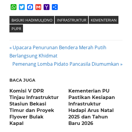
WhatsApp
Twitter
Facebook
Gmail
Yahoo
Share
Mail
BASUKI HADIMULJONO
INFRASTRUKTUR
KEMENTERIAN
PUPR
Post
Previous
Upacara Penurunan Bendera Merah Putih
Post:
Berlangsung Khidmat
navigation
Next
Pemenang Lomba Pidato Pancasila Diumumkan
Post:
BACA JUGA
Komisi V DPR
Kementerian PU
Tinjau Infrastruktur
Pastikan Kesiapan
Stasiun Bekasi
Infrastruktur
Timur dan Proyek
Hadapi Arus Natal
Flyover Bulak
2025 dan Tahun
Kapal
Baru 2026