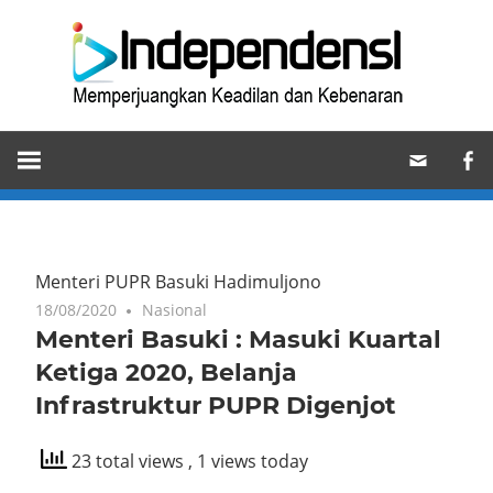
Skip
Ind
to
content
Memperjuangkan
Keadilan
dan
Kebenaran
Menteri PUPR Basuki Hadimuljono
18/08/2020
Nasional
Menteri Basuki : Masuki Kuartal
Ketiga 2020, Belanja
Infrastruktur PUPR Digenjot
23 total views
, 1 views today