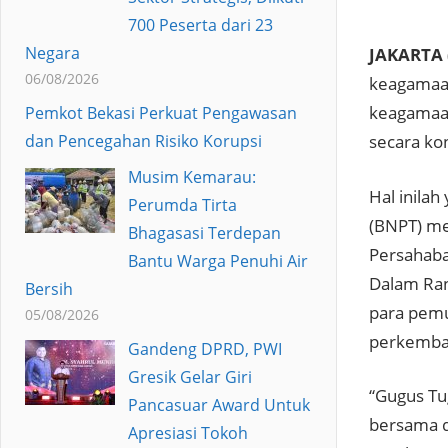
700 Peserta dari 23
Negara
JAKARTA 
06/08/2026
keagamaan
keagamaan
Pemkot Bekasi Perkuat Pengawasan
dan Pencegahan Risiko Korupsi
secara ko
Musim Kemarau:
Hal inila
Perumda Tirta
(BNPT) m
Bhagasasi Terdepan
Persahab
Bantu Warga Penuhi Air
Dalam Ran
Bersih
para pemu
05/08/2026
perkemban
Gandeng DPRD, PWI
Gresik Gelar Giri
“Gugus Tu
Pancasuar Award Untuk
bersama d
Apresiasi Tokoh