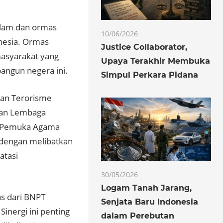
slam dan ormas
10/06/2026
nesia. Ormas
Justice Collaborator,
masyarakat yang
Upaya Terakhir Membuka
ngun negera ini.
Simpul Perkara Pidana
gan Terorisme
dan Lembaga
s Pemuka Agama
 dengan melibatkan
atasi
30/05/2026
Logam Tanah Jarang,
s dari BNPT
Senjata Baru Indonesia
inergi ini penting
dalam Perebutan