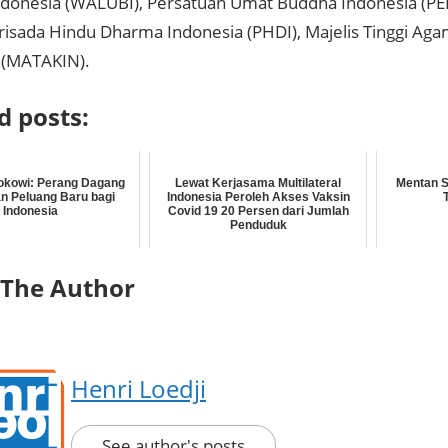
donesia (WALUBI), Persatuan Umat Buddha Indonesia (P
sada Hindu Dharma Indonesia (PHDI), Majelis Tinggi Ag
 (MATAKIN).
d posts:
okowi: Perang Dagang
Lewat Kerjasama Multilateral
Mentan S
n Peluang Baru bagi
Indonesia Peroleh Akses Vaksin
Indonesia
Covid 19 20 Persen dari Jumlah
Penduduk
 The Author
Henri Loedji
See author's posts