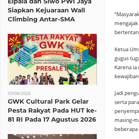
Elpala dan Siwo PWI Jaya
Siapkan Kejuaraan Wall
”Masyarak
Climbing Antar-SMA
mengajak 
bertentang
Ketua Umu
gugus tug
Karena ia
kewajiban
Jadi peng
03/08/2026
GWK Cultural Park Gelar
serta para
Pesta Rakyat Pada HUT ke-
penyempur
81 RI Pada 17 Agustus 2026
masing-ma
beberapa h