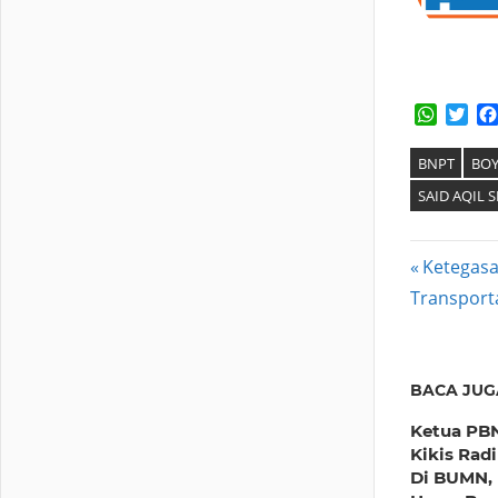
Whats
Twi
BNPT
BOY
SAID AQIL S
Post
Previous
Ketegas
Post:
Transporta
navig
BACA JUG
Ketua PBN
Kikis Rad
Di BUMN,