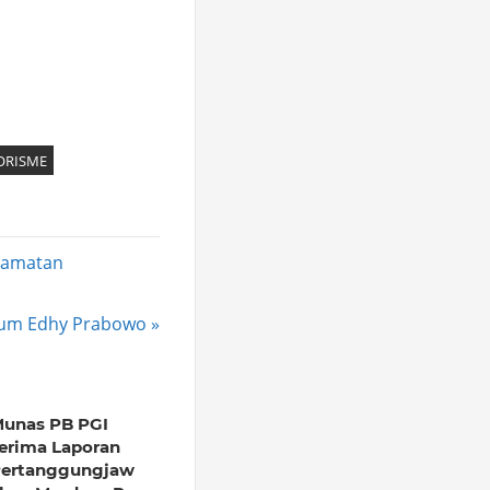
ORISME
lamatan
kum Edhy Prabowo
unas PB PGI
erima Laporan
ertanggungjaw