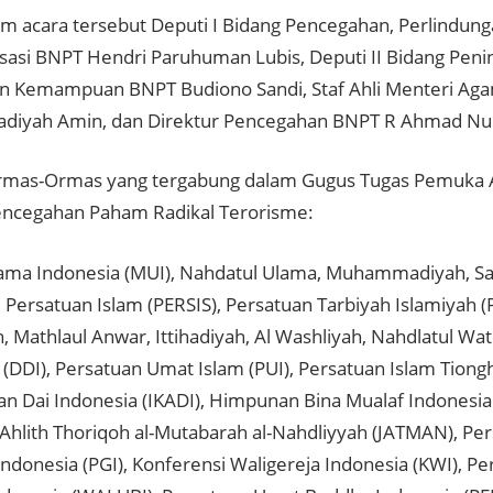
am acara tersebut Deputi I Bidang Pencegahan, Perlindun
isasi BNPT Hendri Paruhuman Lubis, Deputi II Bidang Pen
 Kemampuan BNPT Budiono Sandi, Staf Ahli Menteri Ag
iyah Amin, dan Direktur Pencegahan BNPT R Ahmad Nu
Ormas-Ormas yang tergabung dalam Gugus Tugas Pemuka
ncegahan Paham Radikal Terorisme:
lama Indonesia (MUI), Nahdatul Ulama, Muhammadiyah, Sa
 Persatuan Islam (PERSIS), Persatuan Tarbiyah Islamiyah (PE
h, Mathlaul Anwar, Ittihadiyah, Al Washliyah, Nahdlatul W
 (DDI), Persatuan Umat Islam (PUI), Persatuan Islam Tion
atan Dai Indonesia (IKADI), Himpunan Bina Mualaf Indonesi
 Ahlith Thoriqoh al-Mutabarah al-Nahdliyyah (JATMAN), Pe
Indonesia (PGI), Konferensi Waligereja Indonesia (KWI), P