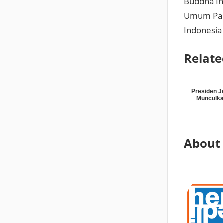
Buddha In
Umum Pari
Indonesia
Relate
Presiden J
Munculka
About