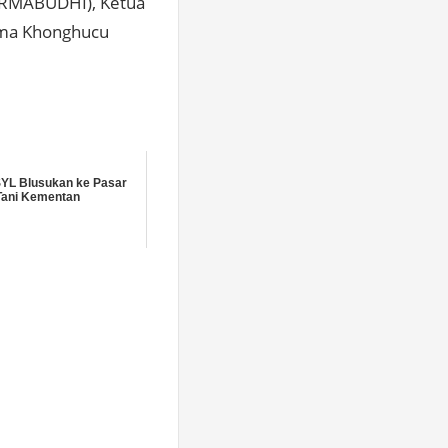
ERMABUDHI), Ketua
ama Khonghucu
YL Blusukan ke Pasar
Tani Kementan