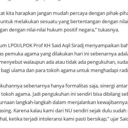
at kita harapkan jangan mudah percaya dengan pihak-piha
untuk melakukan sesuatu yang bertentangan dengan nilai-
an dengan nilai-nilai hukum positif negara,” tukasnya.
m LPOI/LPOK Prof KH Said Aqil Siradj menyampaikan b
as pemuka agama yang dilakukan hari ini sebenarnya adala
 menyebut walaupun ada atau tidak ada pengukuhan, su
 bagi ulama dan para tokoh agama untuk menghadapi radik
ukuhannya sebenarnya hanya formalitas saja, sinergi anta
 tokoh agama. Jadi pengukuhan ini sendiri bisa dibilang se
naan langkah-langkah dalam menjalankan kewajibannya i
sing. Karena kalau kami dari NU sendiri sejak dulu suda
al, ketika terjadi intoleransi kami pasti bersikap,” ujar Said