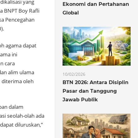
kalisasi yang
Ekonomi dan Pertahanan
la BNPT Boy Rafli
Global
ka Pencegahan
).
koh agama dapat
ama ini
an cara
dan alim ulama
10/02/2026
 diterima oleh
BTN 2026: Antara Disiplin
Pasar dan Tanggung
Jawab Publik
pan dalam
i seolah-olah ada
apat diluruskan,”