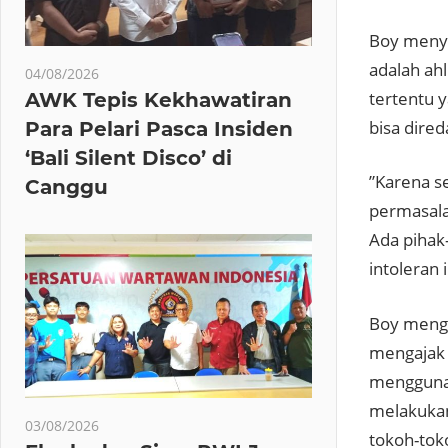
Boy menye
adalah ahl
04/08/2026
tertentu 
AWK Tepis Kekhawatiran
bisa dired
Para Pelari Pasca Insiden
‘Bali Silent Disco’ di
”Karena se
Canggu
permasalah
Ada pihak
intoleran 
Boy mengu
mengajak 
mengguna
melakukan
03/08/2026
tokoh-tok