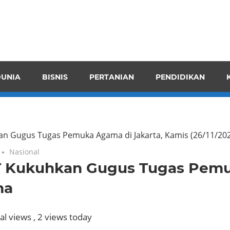
pendensI
juangkan
n
UNIA
BISNIS
PERTANIAN
PENDIDIKAN
ran
n Gugus Tugas Pemuka Agama di Jakarta, Kamis (26/11/202
Nasional
 Kukuhkan Gugus Tugas Pem
ma
al views
, 2 views today