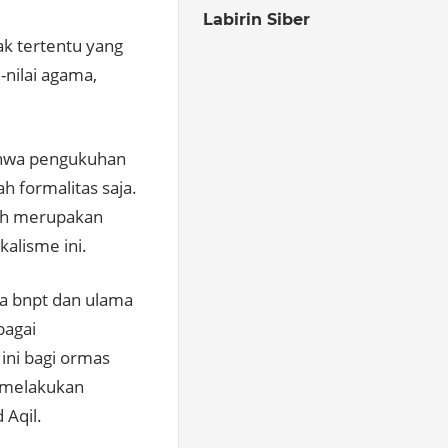
Labirin Siber
k tertentu yang
nilai agama,
ahwa pengukuhan
h formalitas saja.
dah merupakan
alisme ini.
ra bnpt dan ulama
bagai
ni bagi ormas
h melakukan
 Aqil.