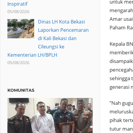
untuk men
Inspiratif
mengarah 
05/08/2026
Amar usa
Dinas LH Kota Bekasi
Paham Radi
Laporkan Pencemaran
di Kali Bekasi dan
Kepala BN
Cileungsi ke
memberika
Kementerian LH/BPLH
disampaika
05/08/2026
pencegaha
sehingga 
generasi 
KOMUNITAS
”Nah gugu
meluruska
pihak ter
tutur man