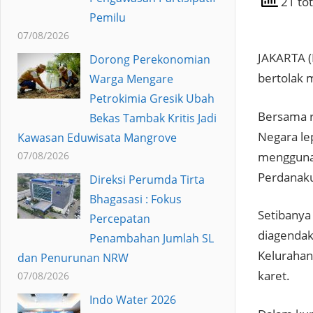
21 tot
Pemilu
07/08/2026
JAKARTA (
Dorong Perekonomian
bertolak 
Warga Mengare
Petrokimia Gresik Ubah
Bersama r
Bekas Tambak Kritis Jadi
Negara le
Kawasan Eduwisata Mangrove
menggunak
07/08/2026
Perdanaku
Direksi Perumda Tirta
Bhagasasi : Fokus
Setibanya
Percepatan
diagendak
Penambahan Jumlah SL
Kelurahan
dan Penurunan NRW
karet.
07/08/2026
Indo Water 2026