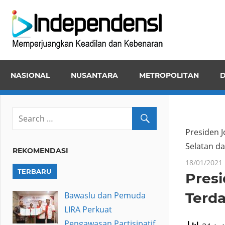
Skip
Inde
to
Memper
content
Keadila
dan
NASIONAL
NUSANTARA
METROPOLITAN
D
Kebena
Presiden J
Selatan da
REKOMENDASI
18/01/2021
TERBARU
Presi
Terd
Bawaslu dan Pemuda
LIRA Perkuat
Pengawasan Partisipatif