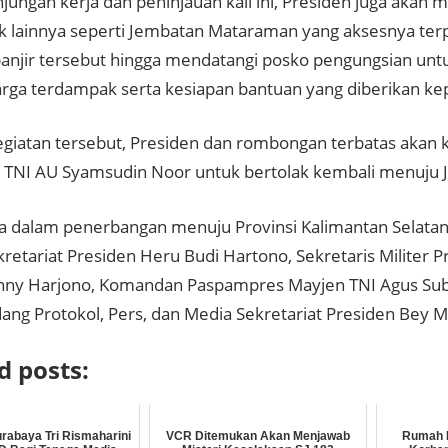
ungan kerja dan peninjauan kali ini, Presiden juga akan m
 lainnya seperti Jembatan Mataraman yang aksesnya ter
anjir tersebut hingga mendatangi posko pengungsian unt
arga terdampak serta kesiapan bantuan yang diberikan k
egiatan tersebut, Presiden dan rombongan terbatas akan
 TNI AU Syamsudin Noor untuk bertolak kembali menuju J
ta dalam penerbangan menuju Provinsi Kalimantan Selatan 
kretariat Presiden Heru Budi Hartono, Sekretaris Militer 
nny Harjono, Komandan Paspampres Mayjen TNI Agus Subi
dang Protokol, Pers, dan Media Sekretariat Presiden Bey 
d posts:
urabaya Tri Rismaharini
VCR Ditemukan Akan Menjawab
Rumah D