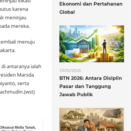
eninjau lokasi
Ekonomi dan Pertahanan
putus karena
Global
uk meninjau
epada mereka.
 kembali menuju
akarta.
di antaranya ialah
10/02/2026
Presiden Marsda
BTN 2026: Antara Disiplin
yanto, serta
Pasar dan Tanggung
Machmudin.(wst)
Jawab Publik
ikuasai Mafia Tanah,