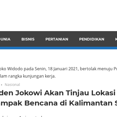
pendensI
juangkan
n
UNIA
BISNIS
PERTANIAN
PENDIDIKAN
ran
oko Widodo pada Senin, 18 Januari 2021, bertolak menuju P
lam rangka kunjungan kerja.
Nasional
den Jokowi Akan Tinjau Lokasi
ampak Bencana di Kalimantan 