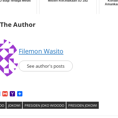
D Bagi Tenaga Medis
Misteri Kecelakaan SJ 182
Korban
Amankan
 The Author
Filemon Wasito
See author's posts
App
tter
Facebook
Gmail
Yahoo
Share
Mail
DO
JOKOWI
PRESIDEN JOKO WIDODO
PRESIDEN JOKOWI