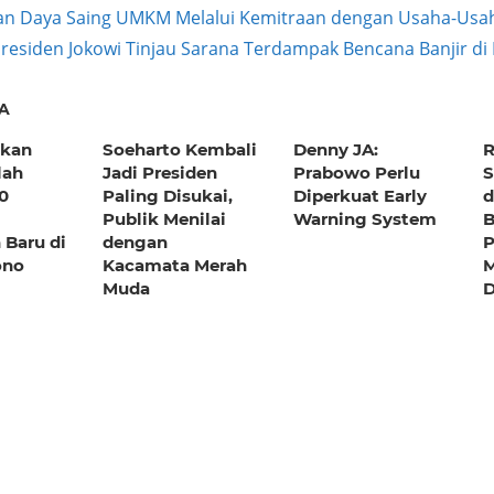
an Daya Saing UMKM Melalui Kemitraan dengan Usaha-Usa
ext
residen Jokowi Tinjau Sarana Terdampak Bencana Banjir di
ation
ost:
A
skan
Soeharto Kembali
Denny JA:
R
lah
Jadi Presiden
Prabowo Perlu
S
0
Paling Disukai,
Diperkuat Early
d
Publik Menilai
Warning System
 Baru di
dengan
P
ono
Kacamata Merah
M
Muda
D