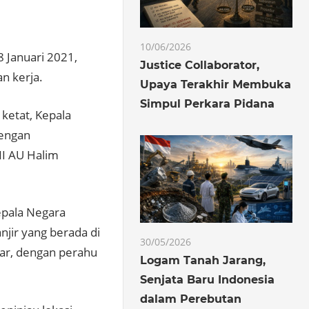
10/06/2026
 Januari 2021,
Justice Collaborator,
n kerja.
Upaya Terakhir Membuka
Simpul Perkara Pidana
ketat, Kepala
dengan
I AU Halim
epala Negara
jir yang berada di
30/05/2026
ar, dengan perahu
Logam Tanah Jarang,
Senjata Baru Indonesia
dalam Perebutan