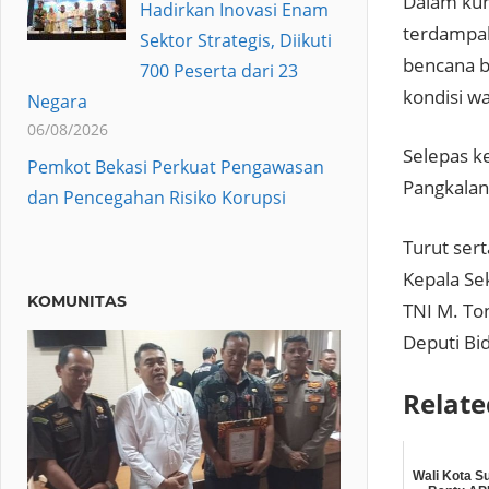
Dalam kunj
Hadirkan Inovasi Enam
terdampak
Sektor Strategis, Diikuti
bencana b
700 Peserta dari 23
kondisi w
Negara
06/08/2026
Selepas k
Pemkot Bekasi Perkuat Pengawasan
Pangkalan
dan Pencegahan Risiko Korupsi
Turut ser
Kepala Se
KOMUNITAS
TNI M. To
Deputi Bi
Relate
Wali Kota S