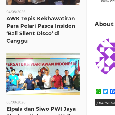
Bantu AP
04/08/2026
AWK Tepis Kekhawatiran
About
Para Pelari Pasca Insiden
‘Bali Silent Disco’ di
Canggu
Whats
Twi
03/08/2026
JOKO WIDO
Elpala dan Siwo PWI Jaya