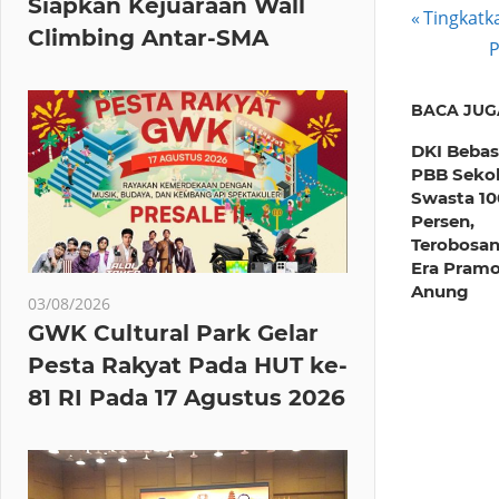
Siapkan Kejuaraan Wall
Post
Previous
Tingkatk
Climbing Antar-SMA
Post:
N
P
navig
P
BACA JUG
DKI Beba
PBB Seko
Swasta 10
Persen,
Terobosan
Era Pram
Anung
03/08/2026
GWK Cultural Park Gelar
Pesta Rakyat Pada HUT ke-
81 RI Pada 17 Agustus 2026