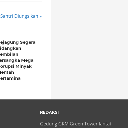
Santri Diungsikan
ejagung Segera
idangkan
embilan
ersangka Mega
orupsi Minyak
entah
ertamina
REDAKSI
Gedung GKM Green Tower lantai