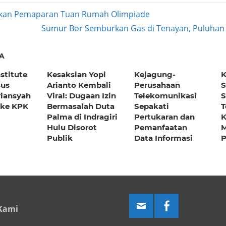
ukan Pemaparan Tuan Rumah Olimpiade
Next
Sumur Bor Semburkan Gas di Tenayan, Puluhan 
ation
Post:
A
stitute
Kesaksian Yopi
Kejagung-
K
sus
Arianto Kembali
Perusahaan
S
riansyah
Viral: Dugaan Izin
Telekomunikasi
S
 ke KPK
Bermasalah Duta
Sepakati
T
Palma di Indragiri
Pertukaran dan
K
Hulu Disorot
Pemanfaatan
M
Publik
Data Informasi
P
Kami