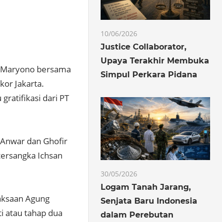
10/06/2026
Justice Collaborator,
Upaya Terakhir Membuka
) Maryono bersama
Simpul Perkara Pidana
kor Jakarta.
ratifikasi dari PT
n Anwar dan Ghofir
tersangka Ichsan
30/05/2026
Logam Tanah Jarang,
jaksaan Agung
Senjata Baru Indonesia
i atau tahap dua
dalam Perebutan