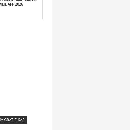
donesia Bidik Juara di
Piala AFF 2026
A GRATIFIKASI