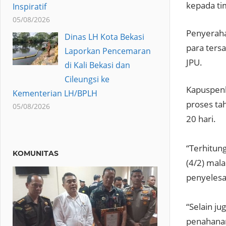
kepada ti
Inspiratif
05/08/2026
Penyeraha
Dinas LH Kota Bekasi
para ters
Laporkan Pencemaran
JPU.
di Kali Bekasi dan
Cileungsi ke
Kapuspenk
Kementerian LH/BPLH
proses ta
05/08/2026
20 hari.
“Terhitun
KOMUNITAS
(4/2) ma
penyelesa
“Selain j
penahanan