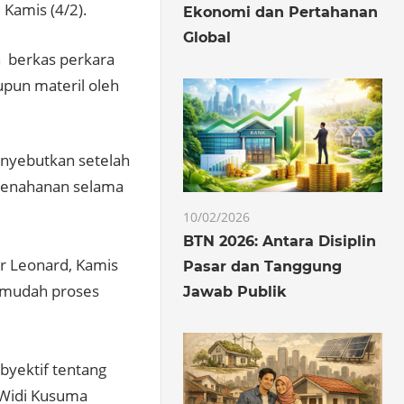
 Kamis (4/2).
Ekonomi dan Pertahanan
Global
h berkas perkara
upun materil oleh
nyebutkan setelah
 penahanan selama
10/02/2026
BTN 2026: Antara Disiplin
ur Leonard, Kamis
Pasar dan Tanggung
rmudah proses
Jawab Publik
byektif tentang
 Widi Kusuma