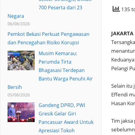
700 Peserta dari 23
135 to
Negara
06/08/2026
JAKARTA 
Pemkot Bekasi Perkuat Pengawasan
Tersangka
dan Pencegahan Risiko Korupsi
menantuny
Musim Kemarau:
Keduanya t
Perumda Tirta
Pelangi Pu
Bhagasasi Terdepan
Bantu Warga Penuhi Air
Selain itu
Bersih
Effendi m
05/08/2026
Hasan Kom
Gandeng DPRD, PWI
Gresik Gelar Giri
Tim jaksa
Pancasuar Award Untuk
sebelumny
Apresiasi Tokoh