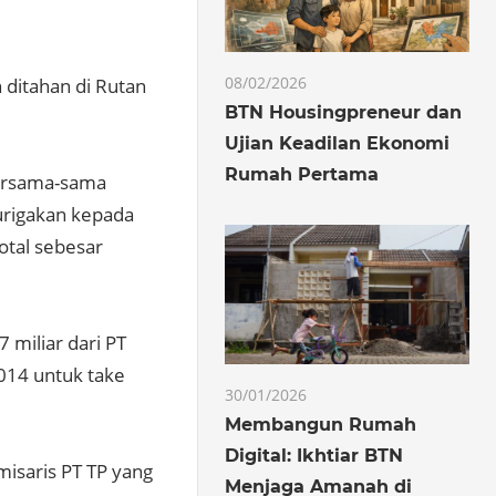
08/02/2026
 ditahan di Rutan
BTN Housingpreneur dan
Ujian Keadilan Ekonomi
Rumah Pertama
 bersama-sama
urigakan kepada
otal sebesar
 miliar dari PT
014 untuk take
30/01/2026
Membangun Rumah
Digital: Ikhtiar BTN
isaris PT TP yang
Menjaga Amanah di