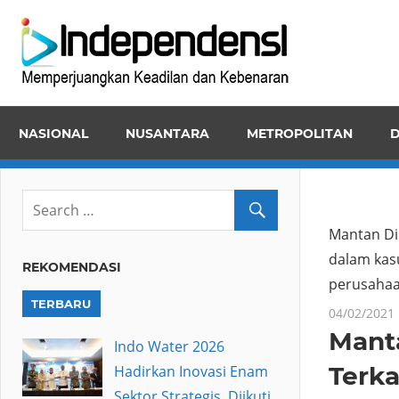
Skip
Inde
to
Memper
content
Keadila
dan
NASIONAL
NUSANTARA
METROPOLITAN
D
Kebena
Mantan Di
dalam kasu
REKOMENDASI
perusahaan
TERBARU
04/02/2021
Manta
Indo Water 2026
Terka
Hadirkan Inovasi Enam
Sektor Strategis, Diikuti