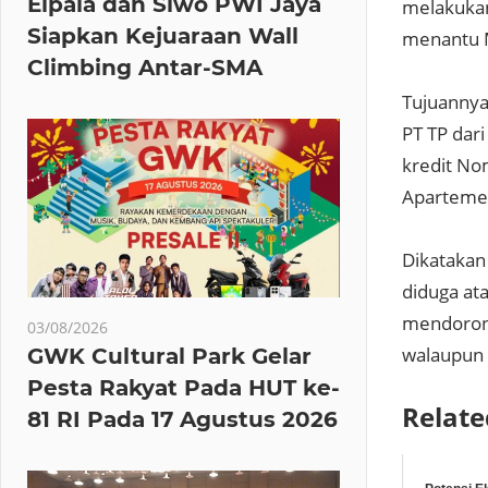
Elpala dan Siwo PWI Jaya
melakukan
Siapkan Kejuaraan Wall
menantu M
Climbing Antar-SMA
Tujuannya 
PT TP dar
kredit N
Apartemen
Dikatakan
diduga at
mendorong
03/08/2026
walaupun 
GWK Cultural Park Gelar
Pesta Rakyat Pada HUT ke-
Relate
81 RI Pada 17 Agustus 2026