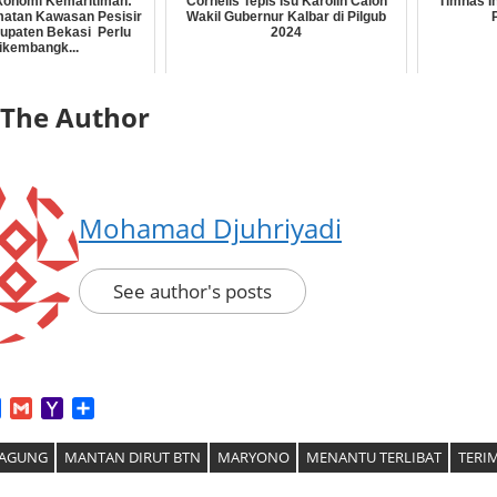
konomi Kemaritiman:
Cornelis Tepis Isu Karolin Calon
Timnas In
atan Kawasan Pesisir
Wakil Gubernur Kalbar di Pilgub
upaten Bekasi Perlu
2024
ikembangk...
 The Author
Mohamad Djuhriyadi
See author's posts
App
tter
Facebook
Gmail
Yahoo
Share
Mail
 AGUNG
MANTAN DIRUT BTN
MARYONO
MENANTU TERLIBAT
TERIM