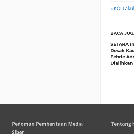
Post
Previous
KOI Lak
Post:
navig
BACA JUG
SETARA In
Desak Ka
Febrie Ad
Dialihkan
Pedoman Pemberitaan Media
Tentang 
Siber