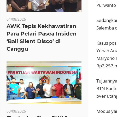
Purwanto 
04/08/2026
Sedangkan
AWK Tepis Kekhawatiran
Salemba c
Para Pelari Pasca Insiden
‘Bali Silent Disco’ di
Kasus posi
Canggu
Yunan Anw
Maryono m
Rp2,257 mi
Tujuannya,
BTN Kanto
over utan
Modus yan
03/08/2026