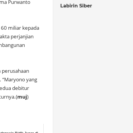
uma Purwanto
Labirin Siber
160 miliar kepada
akta perjanjian
embangunan
ua perusahaan
u. “Maryono yang
edua debitur
turnya.(
muj
)