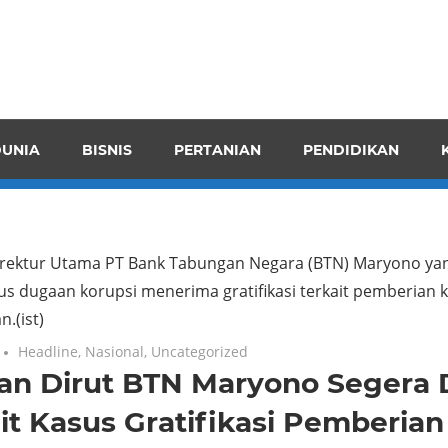
pendensI
juangkan
n
UNIA
BISNIS
PERTANIAN
PENDIDIKAN
ran
rektur Utama PT Bank Tabungan Negara (BTN) Maryono yang
s dugaan korupsi menerima gratifikasi terkait pemberian 
.(ist)
Headline
,
Nasional
,
Uncategorized
n Dirut BTN Maryono Segera D
it Kasus Gratifikasi Pemberian