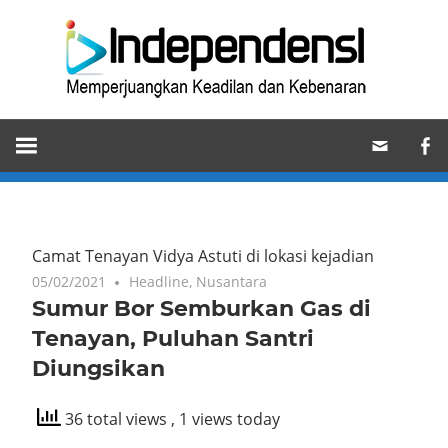
Skip
Ind
to
content
Memperjuangkan
Keadilan
dan
Kebenaran
Camat Tenayan Vidya Astuti di lokasi kejadian
05/02/2021
Headline
,
Nusantara
Sumur Bor Semburkan Gas di
Tenayan, Puluhan Santri
Diungsikan
36 total views
, 1 views today