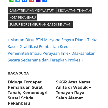
Mail
CAMAT TENAYAN VIDYA ASTUTI
KECAMATAN TENAYAN
KOTA PEKANBARU
SUMUR BOR SEMBURKAN GAS DI TENAYAN
Post
Previous
Mantan Dirut BTN Maryono Segera Diadili Terkait
Post:
Kasus Gratifikasi Pemberian Kredit
navigation
Next
Pemerintah Imbau Perayaan Imlek Dilaksanakan
Post:
Secara Sederhana dan Terapkan Prokes
BACA JUGA
Diduga Terdapat
SKGR Atas Nama
Pemalsuan Surat
Anita di Waduk –
Tanah, Kemendagri
Tenayan Raya
Surati Sekda
Salah Alamat
Pekanbaru