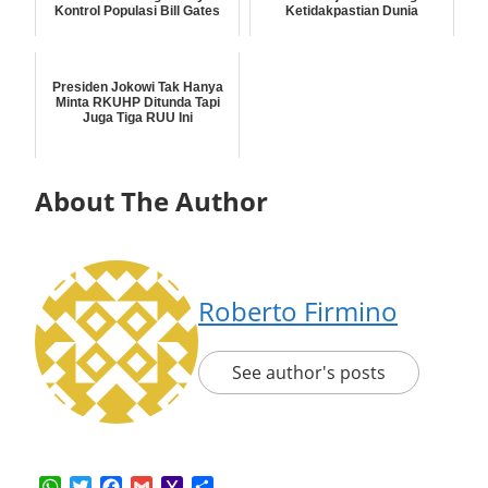
Kontrol Populasi Bill Gates
Ketidakpastian Dunia
Presiden Jokowi Tak Hanya
Minta RKUHP Ditunda Tapi
Juga Tiga RUU Ini
About The Author
Roberto Firmino
See author's posts
WhatsApp
Twitter
Facebook
Gmail
Yahoo
Share