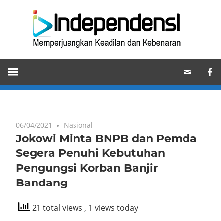
Skip
Ind
to
content
Memperjuangkan
Keadilan
dan
Kebenaran
06/04/2021
Nasional
Jokowi Minta BNPB dan Pemda
Segera Penuhi Kebutuhan
Pengungsi Korban Banjir
Bandang
21 total views
, 1 views today