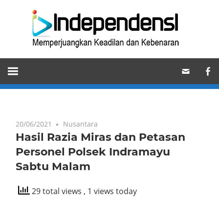
Skip
Ind
to
content
Memperjuangkan
Keadilan
dan
Kebenaran
20/06/2021
Nusantara
Hasil Razia Miras dan Petasan
Personel Polsek Indramayu
Sabtu Malam
29 total views
, 1 views today