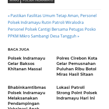
Post
Previous
Pastikan Fasilitas Umum Tetap Aman, Personel
Post:
Polsek Indramayu Rutin Patroli Wiralodra
navigation
Next
Personel Polsek Cantigi Bersama Petugas Posko
Post:
PPKM Mikro Sambangi Desa Tangguh
BACA JUGA
Polsek Indramayu
Polres Cirebon Kota
Gelar Baksos
Gelar Pemusnahan
Khitanan Massal
Puluhan Ribu Botol
Miras Hasil Sitaan
Bhabinkamtibmas
Lokasi Patroli
Polsek Indramayu
Strong Point Polsek
Melaksanakan
Indramayu Hari Ini
Pendampingan
Vaksinasi Anak