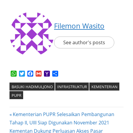
Filemon Wasito
See author's posts
WhatsApp
Twitter
Facebook
Gmail
Yahoo
Share
Mail
BASUKI HADIMULJONO
INFRASTRUKTUR
KEMENTERIAN
PUPR
Post
Previous
Kementerian PUPR Selesaikan Pembangunan
Post:
Tahap II, UIII Siap Digunakan November 2021
navigation
Next
Kementan Dukung Perluasan Akses Pasar