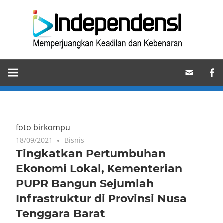
Skip
Ind
to
content
Memperjuangkan
Keadilan
dan
Kebenaran
foto birkompu
18/09/2021
Bisnis
Tingkatkan Pertumbuhan
Ekonomi Lokal, Kementerian
PUPR Bangun Sejumlah
Infrastruktur di Provinsi Nusa
Tenggara Barat