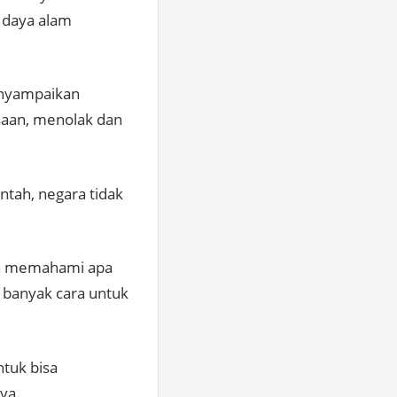
 daya alam
enyampaikan
saan, menolak dan
tah, negara tidak
isa memahami apa
 banyak cara untuk
ntuk bisa
ya.