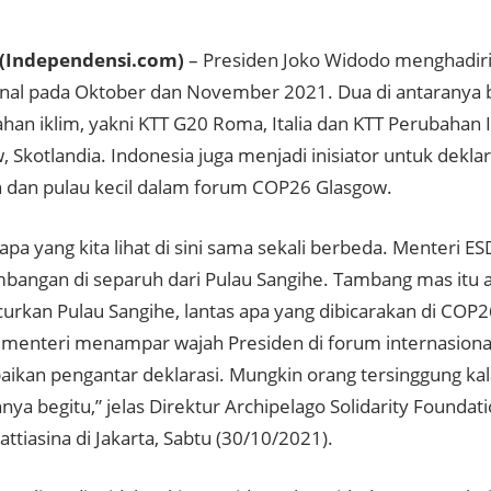
(Independensi.com)
– Presiden Joko Widodo menghadir
onal pada Oktober dan November 2021. Dua di antaranya 
ahan iklim, yakni KTT G20 Roma, Italia dan KTT Perubahan
, Skotlandia. Indonesia juga menjadi inisiator untuk dekla
 dan pulau kecil dalam forum COP26 Glasgow.
 apa yang kita lihat di sini sama sekali berbeda. Menter
mbangan di separuh dari Pulau Sangihe. Tambang mas itu 
rkan Pulau Sangihe, lantas apa yang dibicarakan di COP26
 menteri menampar wajah Presiden di forum internasional
kan pengantar deklarasi. Mungkin orang tersinggung kala
ya begitu,” jelas Direktur Archipelago Solidarity Foundati
attiasina di Jakarta, Sabtu (30/10/2021).