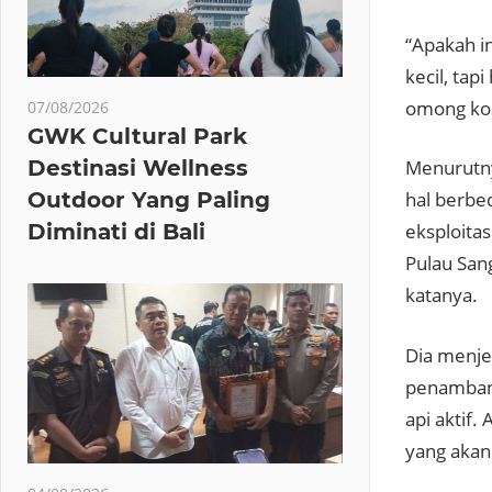
“Apakah i
kecil, tap
omong kos
07/08/2026
GWK Cultural Park
Destinasi Wellness
Menurutny
Outdoor Yang Paling
hal berbed
Diminati di Bali
eksploitas
Pulau Sang
katanya.
Dia menje
penambang
api aktif.
yang akan