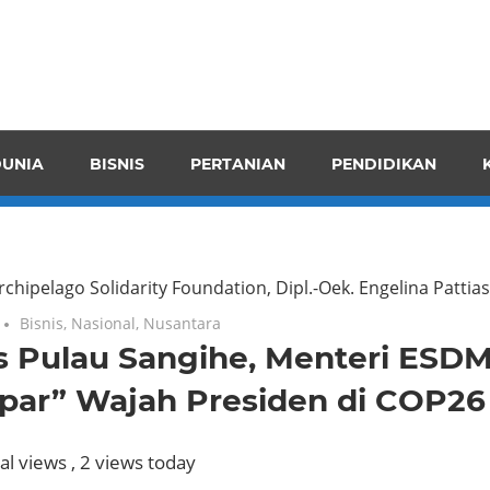
pendensI
juangkan
n
UNIA
BISNIS
PERTANIAN
PENDIDIKAN
ran
rchipelago Solidarity Foundation, Dipl.-Oek. Engelina Pattias
Bisnis
,
Nasional
,
Nusantara
s Pulau Sangihe, Menteri ESD
par” Wajah Presiden di COP26
al views
, 2 views today