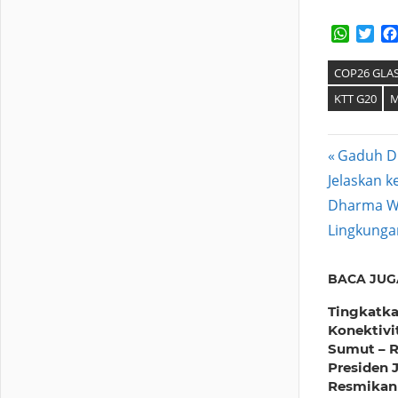
Whats
Twi
COP26 GL
KTT G20
M
Post
Previous
Gaduh Du
Post:
Jelaskan k
navig
Next
Dharma Wa
Post:
Lingkunga
BACA JUG
Tingkatk
Konektivi
Sumut – R
Presiden 
Resmikan 