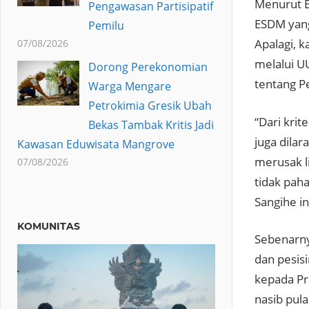
Menurut E
Pengawasan Partisipatif
ESDM yang
Pemilu
Apalagi, 
07/08/2026
melalui U
Dorong Perekonomian
tentang Pe
Warga Mengare
Petrokimia Gresik Ubah
“Dari krit
Bekas Tambak Kritis Jadi
juga dila
Kawasan Eduwisata Mangrove
merusak l
07/08/2026
tidak paha
Sangihe in
KOMUNITAS
Sebenarny
dan pesis
kepada Pr
nasib pula