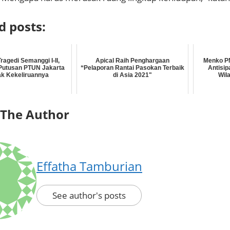
d posts:
ragedi Semanggi I-II,
Apical Raih Penghargaan
Menko P
Putusan PTUN Jakarta
“Pelaporan Rantai Pasokan Terbaik
Antisip
k Kekeliruannya
di Asia 2021"
Wil
 The Author
Effatha Tamburian
See author's posts