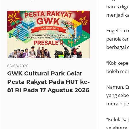
harus dig
menjadika
Engelina
penolakan
berbagai c
“Kok kepe
03/08/2026
boleh mer
GWK Cultural Park Gelar
Pesta Rakyat Pada HUT ke-
Namun, En
81 RI Pada 17 Agustus 2026
yang sebe
meraih pe
“Kelola sa
sejahtera