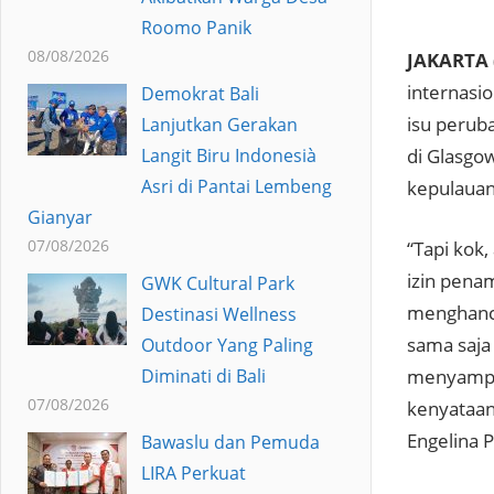
Roomo Panik
08/08/2026
JAKARTA 
internasi
Demokrat Bali
isu perub
Lanjutkan Gerakan
Langit Biru Indonesià
di Glasgow
Asri di Pantai Lembeng
kepulauan
Gianyar
07/08/2026
“Tapi kok,
izin pena
GWK Cultural Park
menghancu
Destinasi Wellness
sama saja
Outdoor Yang Paling
menyampai
Diminati di Bali
07/08/2026
kenyataann
Engelina P
Bawaslu dan Pemuda
LIRA Perkuat