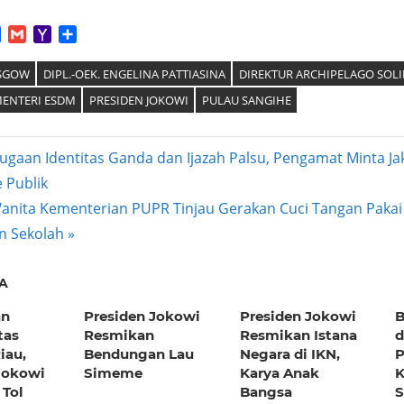
App
tter
Facebook
Gmail
Yahoo
Share
Mail
ASGOW
DIPL.-OEK. ENGELINA PATTIASINA
DIREKTUR ARCHIPELAGO SOL
ENTERI ESDM
PRESIDEN JOKOWI
PULAU SANGIHE
gaan Identitas Ganda dan Ijazah Palsu, Pengamat Minta Ja
e Publik
ation
nita Kementerian PUPR Tinjau Gerakan Cuci Tangan Pakai
n Sekolah
A
an
Presiden Jokowi
Presiden Jokowi
B
tas
Resmikan
Resmikan Istana
d
iau,
Bendungan Lau
Negara di IKN,
P
Jokowi
Simeme
Karya Anak
K
Tol
Bangsa
S