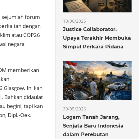
i sejumlah forum
10/06/2026
berkaitan dengan
Justice Collaborator,
 Iklim atau COP26
Upaya Terakhir Membuka
rasi negara
Simpul Perkara Pidana
i ESDM memberikan
akan
 Glasgow. Ini kan
. Bahkan didaulat
u begini, tapi kan
30/05/2026
on, Dipl.-Oek.
Logam Tanah Jarang,
Senjata Baru Indonesia
dalam Perebutan