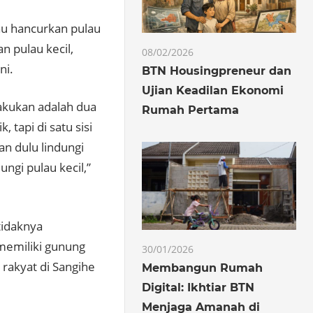
u hancurkan pulau
n pulau kecil,
08/02/2026
ni.
BTN Housingpreneur dan
Ujian Keadilan Ekonomi
lakukan adalah dua
Rumah Pertama
, tapi di satu sisi
kan dulu lindungi
ungi pulau kecil,”
tidaknya
 memiliki gunung
30/01/2026
 rakyat di Sangihe
Membangun Rumah
Digital: Ikhtiar BTN
Menjaga Amanah di