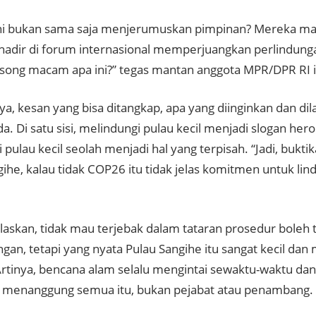
ni bukan sama saja menjerumuskan pimpinan? Mereka ma
i hadir di forum internasional memperjuangkan perlindunga
ong macam apa ini?” tegas mantan anggota MPR/DPR RI i
a, kesan yang bisa ditangkap, apa yang diinginkan dan di
a. Di satu sisi, melindungi pulau kecil menjadi slogan heroik
i pulau kecil seolah menjadi hal yang terpisah. “Jadi, bukti
ihe, kalau tidak COP26 itu tidak jelas komitmen untuk lind
laskan, tidak mau terjebak dalam tataran prosedur boleh 
an, tetapi yang nyata Pulau Sangihe itu sangat kecil dan
 Artinya, bencana alam selalu mengintai sewaktu-waktu dan
 menanggung semua itu, bukan pejabat atau penambang.