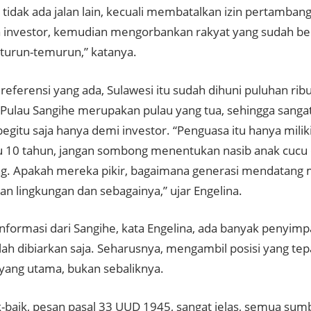
, tidak ada jalan lain, kecuali membatalkan izin pertamban
 investor, kemudian mengorbankan rakyat yang sudah be
 turun-temurun,” katanya.
 referensi yang ada, Sulawesi itu sudah dihuni puluhan rib
Pulau Sangihe merupakan pulau yang tua, sehingga sangat
egitu saja hanya demi investor. “Penguasa itu hanya milik
u 10 tahun, jangan sombong menentukan nasib anak cucu 
. Apakah mereka pikir, bagaimana generasi mendatang
n lingkungan dan sebagainya,” ujar Engelina.
informasi dari Sangihe, kata Engelina, ada banyak penyimp
olah dibiarkan saja. Seharusnya, mengambil posisi yang te
 yang utama, bukan sebaliknya.
ik-baik, pesan pasal 33 UUD 1945, sangat jelas, semua su