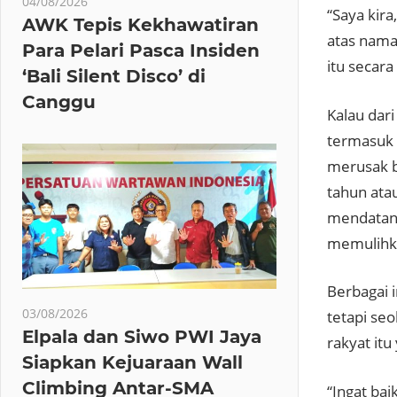
04/08/2026
“Saya kira
AWK Tepis Kekhawatiran
atas nama
Para Pelari Pasca Insiden
itu secara
‘Bali Silent Disco’ di
Canggu
Kalau dari
termasuk 
merusak b
tahun ata
mendatang
memulihka
Berbagai 
03/08/2026
tetapi se
Elpala dan Siwo PWI Jaya
rakyat itu
Siapkan Kejuaraan Wall
Climbing Antar-SMA
“Ingat ba