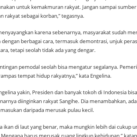
unakan untuk kemakmuran rakyat. Jangan sampai sumber
n rakyat sebagai korban,” tegasnya.
 menyayangkan karena sebenarnya, masyarakat sudah m
 dengan berbagai cara, termasuk demontrasi, unjuk pera
ara, tetapi seolah tidak ada yang dengar.
ntingan pemodal seolah bisa mengatur segalanya. Pemerin
ampas tempat hidup rakyatnya,” kata Engelina.
gelina yakin, Presiden dan banyak tokoh di Indonesia b
narnya diinginkan rakyat Sangihe. Dia menambahkan, ada
masukan daripada merusak pulau kecil.
ja ikan di laut yang benar, maka mungkin lebih dai cukup u
. Mengapa harus merusak ruang lingkup kehidupan,” katan