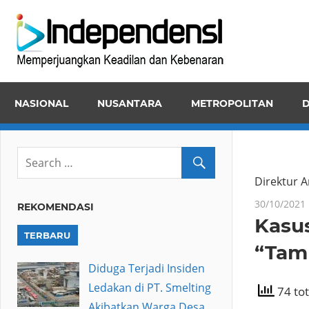
Skip
Inde
to
Memper
content
Keadila
dan
NASIONAL
NUSANTARA
METROPOLITAN
D
Kebena
Direktur A
30/10/2021
REKOMENDASI
Kasu
TERBARU
“Tam
Diduga Terjadi Insiden
Ledakan di PT. Smelting
74 tot
Akibatkan Warga Desa