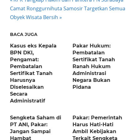
Post
Next
Post:
Camat Ronggurnihuta Samosir Targetkan Semua
navigation
Post:
Obyek Wisata Bersih
BACA JUGA
Kasus eks Kepala
Pakar Hukum:
BPN DKI,
Pembatalan
Pengamat:
Sertifikat Tanah
Pembatalan
Ranah Hukum
Sertifikat Tanah
Administrasi
Harusnya
Negara Bukan
Diselesaikan
Pidana
Secara
Administratif
Sengketa Saham di
Pakar: Pemerintah
PT ANI, Pakar:
Harus Hati-Hati
Jangan Sampai
Ambil Kebijakan
Hambat
Terkait Sengketa