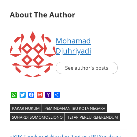
About The Author
Mohamad
Djuhriyadi
See author's posts
WhatsApp
Twitter
Facebook
Gmail
Yahoo
Share
Mail
PAKAR HUKUM
PEMINDAHAN IBU KOTA NEGARA
SUHARDI SOMOMOELJONO
TETAP PERLU REFERENDUM
Previous
KPK Tangkap Hakim dan Panitera PN Surabaya