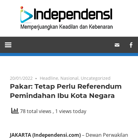
Skip
Ind
to
content
Memperjuangkan
Keadilan
dan
Kebenaran
20/01/2022
Headline
,
Nasional
,
Uncategorized
Pakar: Tetap Perlu Referendum
Pemindahan Ibu Kota Negara
78 total views
, 1 views today
JAKARTA (Independensi.com)
– Dewan Perwakilan