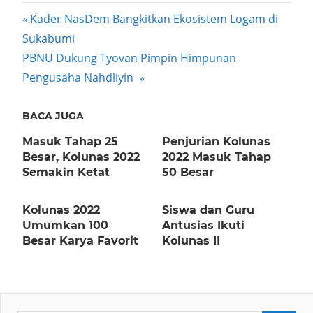
Post
Previous
Kader NasDem Bangkitkan Ekosistem Logam di
Post:
Sukabumi
navigation
Next
PBNU Dukung Tyovan Pimpin Himpunan
Post:
Pengusaha Nahdliyin
BACA JUGA
Masuk Tahap 25
Penjurian Kolunas
Besar, Kolunas 2022
2022 Masuk Tahap
Semakin Ketat
50 Besar
Kolunas 2022
Siswa dan Guru
Umumkan 100
Antusias Ikuti
Besar Karya Favorit
Kolunas II