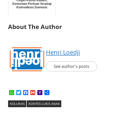
Cegah Kasus Rabies,
Kementan Perkuat Strategi
Komunikasi Zoonosis
About The Author
Henri Loedji
See author's posts
WhatsApp
Twitter
Facebook
Gmail
Yahoo
Share
Mail
KOLUNAS
KONTES LUKIS ANAK