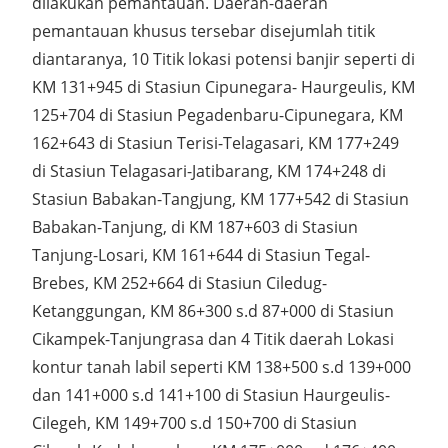
dilakukan pemantauan. Daerah-daerah
pemantauan khusus tersebar disejumlah titik
diantaranya, 10 Titik lokasi potensi banjir seperti di
KM 131+945 di Stasiun Cipunegara- Haurgeulis, KM
125+704 di Stasiun Pegadenbaru-Cipunegara, KM
162+643 di Stasiun Terisi-Telagasari, KM 177+249
di Stasiun Telagasari-Jatibarang, KM 174+248 di
Stasiun Babakan-Tangjung, KM 177+542 di Stasiun
Babakan-Tanjung, di KM 187+603 di Stasiun
Tanjung-Losari, KM 161+644 di Stasiun Tegal-
Brebes, KM 252+664 di Stasiun Ciledug-
Ketanggungan, KM 86+300 s.d 87+000 di Stasiun
Cikampek-Tanjungrasa dan 4 Titik daerah Lokasi
kontur tanah labil seperti KM 138+500 s.d 139+000
dan 141+000 s.d 141+100 di Stasiun Haurgeulis-
Cilegeh, KM 149+700 s.d 150+700 di Stasiun