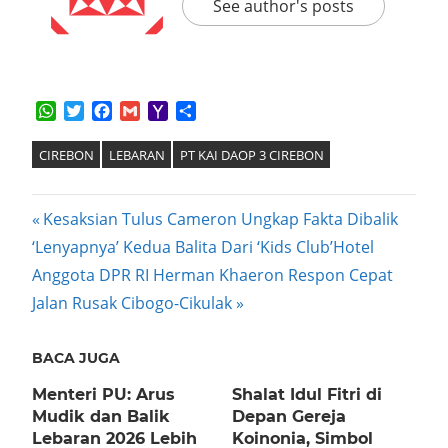
See author's posts
WhatsApp
Twitter
Facebook
Gmail
Yahoo
Share
Mail
CIREBON
LEBARAN
PT KAI DAOP 3 CIREBON
Post
Previous
Kesaksian Tulus Cameron Ungkap Fakta Dibalik
Post:
‘Lenyapnya’ Kedua Balita Dari ‘Kids Club’Hotel
navigation
Next
Anggota DPR RI Herman Khaeron Respon Cepat
Post:
Jalan Rusak Cibogo-Cikulak
BACA JUGA
Menteri PU: Arus
Shalat Idul Fitri di
Mudik dan Balik
Depan Gereja
Lebaran 2026 Lebih
Koinonia, Simbol