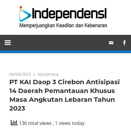
Skip
Ind
to
content
Memperjuangkan
Keadilan
dan
Kebenaran
04/04/2023
Nusantara
PT KAI Daop 3 Cirebon Antisipasi
14 Daerah Pemantauan Khusus
Masa Angkutan Lebaran Tahun
2023
136 total views
, 1 views today