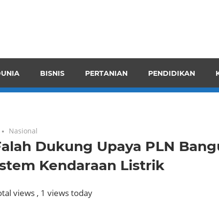
pendensI
juangkan
n
UNIA
BISNIS
PERTANIAN
PENDIDIKAN
ran
Nasional
Falah Dukung Upaya PLN Bang
stem Kendaraan Listrik
tal views
, 1 views today