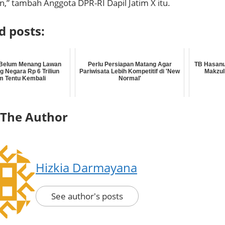
,” tambah Anggota DPR-RI Dapil Jatim X itu.
d posts:
 Belum Menang Lawan
Perlu Persiapan Matang Agar
TB Hasanu
g Negara Rp 6 Triliun
Pariwisata Lebih Kompetitif di 'New
Makzul
m Tentu Kembali
Normal'
 The Author
Hizkia Darmayana
See author's posts