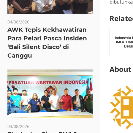
dibutuhkan
Relate
04/08/2026
AWK Tepis Kekhawatiran
Para Pelari Pasca Insiden
Indonesia
IMFA, Uan
‘Bali Silent Disco’ di
Belu
Canggu
About
03/08/2026