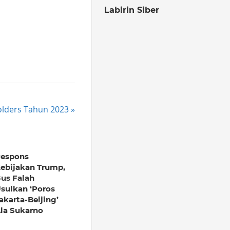
Labirin Siber
olders Tahun 2023
espons
ebijakan Trump,
us Falah
sulkan ‘Poros
akarta-Beijing’
la Sukarno