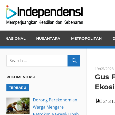
Skip
Inde
to
Memper
content
Keadila
dan
NASIONAL
NUSANTARA
METROPOLITAN
D
Kebena
19/05/2023
Gus 
REKOMENDASI
Ekosi
TERBARU
Dorong Perekonomian
213 to
Warga Mengare
Petrokimia Gresik Ubah