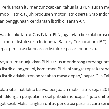
PDI Perjuangan itu mengungkapkan, tahun lalu PLN sudah 
obil listrik, tujuh produsen motor listrik serta Grab Indo
n penggunaan kendaraan listrik di Tanah Air.
aktu lalu, lanjut Gus Falah, PLN juga telah berkolaborasi 
 motor listrik serta Indonesia Battery Corporation (IBC) 
at penetrasi kendaraan listrik ke pasar Indonesia.
aya itu menunjukkan PLN serius mendorong terbangunn
 listrik di negeri ini, komitmen PLN ini sangat tepat kar
 listrik adalah tren peradaban masa depan,” papar Gus Fa
kalau kita lihat fakta bahwa penjualan mobil listrik sejak 201
it, ditengah penjualan mobil pribadi mencapai 1 juta unit p
gat kecil. Maka, langkah untuk penetrasi pasar secara se