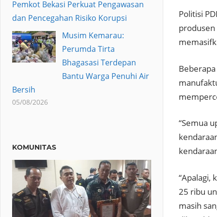
Pemkot Bekasi Perkuat Pengawasan
Politisi 
dan Pencegahan Risiko Korupsi
produsen m
Musim Kemarau:
memasifka
Perumda Tirta
Bhagasasi Terdepan
Beberapa w
Bantu Warga Penuhi Air
manufaktur
Bersih
mempercep
05/08/2026
“Semua up
kendaraan
KOMUNITAS
kendaraan
“Apalagi, 
25 ribu un
masih san