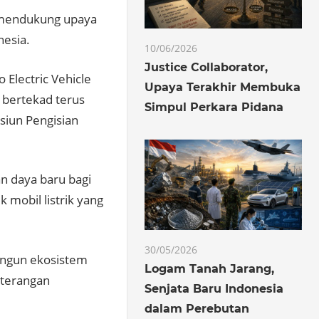
) mendukung upaya
nesia.
10/06/2026
Justice Collaborator,
 Electric Vehicle
Upaya Terakhir Membuka
 bertekad terus
Simpul Perkara Pidana
siun Pengisian
n daya baru bagi
 mobil listrik yang
30/05/2026
angun ekosistem
Logam Tanah Jarang,
keterangan
Senjata Baru Indonesia
dalam Perebutan