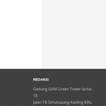
REDAKSI
Gedung GKM Green Tower lantai
18
Jalan TB Simatupang Kavling 89G,