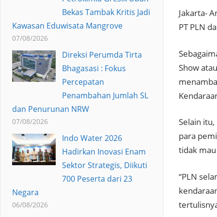
Bekas Tambak Kritis Jadi
Jakarta- 
Kawasan Eduwisata Mangrove
PT PLN da
07/08/2026
Sebagaima
Direksi Perumda Tirta
Show atau
Bhagasasi : Fokus
menambah j
Percepatan
Kendaraan
Penambahan Jumlah SL
dan Penurunan NRW
Selain it
07/08/2026
para pemi
Indo Water 2026
tidak mau
Hadirkan Inovasi Enam
Sektor Strategis, Diikuti
“PLN sela
700 Peserta dari 23
kendaraan 
Negara
tertulisny
06/08/2026