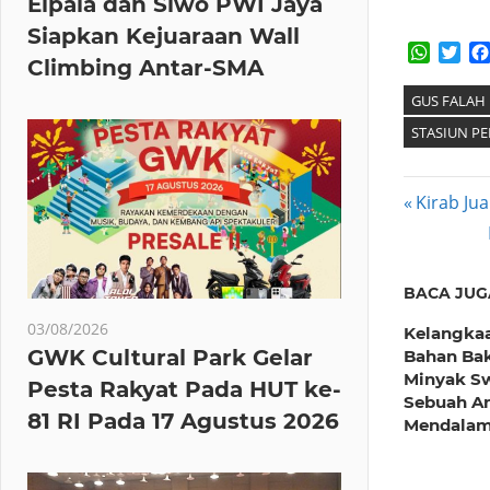
Elpala dan Siwo PWI Jaya
Siapkan Kejuaraan Wall
Whats
Twi
Climbing Antar-SMA
GUS FALAH
STASIUN P
Post
Previous
Kirab Ju
Post:
navig
BACA JUG
03/08/2026
Kelangka
GWK Cultural Park Gelar
Bahan Ba
Minyak Sw
Pesta Rakyat Pada HUT ke-
Sebuah An
81 RI Pada 17 Agustus 2026
Mendala