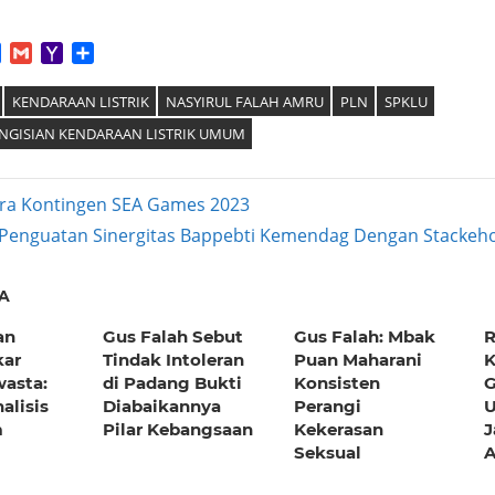
App
tter
Facebook
Gmail
Yahoo
Share
Mail
KENDARAAN LISTRIK
NASYIRUL FALAH AMRU
PLN
SPKLU
ENGISIAN KENDARAAN LISTRIK UMUM
ara Kontingen SEA Games 2023
Next
Penguatan Sinergitas Bappebti Kemendag Dengan Stackeh
ation
Post:
A
an
Gus Falah Sebut
Gus Falah: Mbak
R
kar
Tindak Intoleran
Puan Maharani
K
asta:
di Padang Bukti
Konsisten
G
alisis
Diabaikannya
Perangi
U
m
Pilar Kebangsaan
Kekerasan
J
Seksual
A