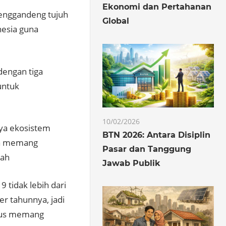
Ekonomi dan Pertahanan
menggandeng tujuh
Global
nesia guna
dengan tiga
untuk
10/02/2026
ya ekosistem
BTN 2026: Antara Disiplin
ena memang
Pasar dan Tanggung
lah
Jawab Publik
9 tidak lebih dari
er tahunnya, jadi
rius memang