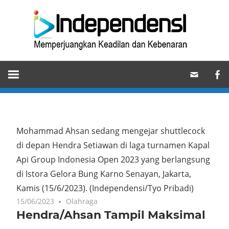
Skip
Ind
to
content
Memperjuangkan
Keadilan
dan
Kebenaran
Mohammad Ahsan sedang mengejar shuttlecock
di depan Hendra Setiawan di laga turnamen Kapal
Api Group Indonesia Open 2023 yang berlangsung
di Istora Gelora Bung Karno Senayan, Jakarta,
Kamis (15/6/2023).
(Independensi/Tyo Pribadi)
15/06/2023
Olahraga
Hendra/Ahsan Tampil Maksimal