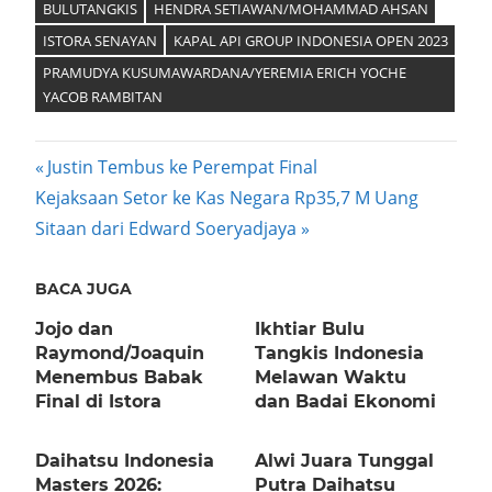
BULUTANGKIS
HENDRA SETIAWAN/MOHAMMAD AHSAN
ISTORA SENAYAN
KAPAL API GROUP INDONESIA OPEN 2023
PRAMUDYA KUSUMAWARDANA/YEREMIA ERICH YOCHE
YACOB RAMBITAN
Post
Previous
Justin Tembus ke Perempat Final
Next
Post:
Kejaksaan Setor ke Kas Negara Rp35,7 M Uang
navigation
Post:
Sitaan dari Edward Soeryadjaya
BACA JUGA
Jojo dan
Ikhtiar Bulu
Raymond/Joaquin
Tangkis Indonesia
Menembus Babak
Melawan Waktu
Final di Istora
dan Badai Ekonomi
Daihatsu Indonesia
Alwi Juara Tunggal
Masters 2026:
Putra Daihatsu