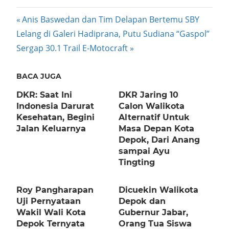
Post
Previous
Anis Baswedan dan Tim Delapan Bertemu SBY
Next
Post:
Lelang di Galeri Hadiprana, Putu Sudiana “Gaspol”
navigation
Post:
Sergap 30.1 Trail E-Motocraft
BACA JUGA
DKR: Saat Ini
DKR Jaring 10
Indonesia Darurat
Calon Walikota
Kesehatan, Begini
Alternatif Untuk
Jalan Keluarnya
Masa Depan Kota
Depok, Dari Anang
sampai Ayu
Tingting
Roy Pangharapan
Dicuekin Walikota
Uji Pernyataan
Depok dan
Wakil Wali Kota
Gubernur Jabar,
Depok Ternyata
Orang Tua Siswa