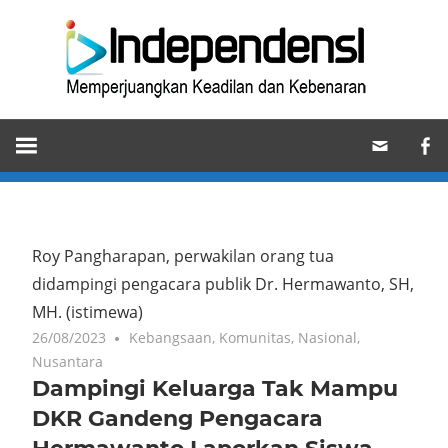
Skip
Ind
to
content
Memperjuangkan
Keadilan
dan
Kebenaran
Roy Pangharapan, perwakilan orang tua
didampingi pengacara publik Dr. Hermawanto, SH,
MH.
(istimewa)
26/08/2023
Kebangsaan
,
Komunitas
,
Nasional
,
Nusantara
Dampingi Keluarga Tak Mampu
DKR Gandeng Pengacara