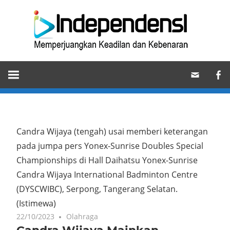
Skip
Ind
to
content
Memperjuangkan
Keadilan
dan
Kebenaran
Candra Wijaya (tengah) usai memberi keterangan
pada jumpa pers Yonex-Sunrise Doubles Special
Championships di Hall Daihatsu Yonex-Sunrise
Candra Wijaya International Badminton Centre
(DYSCWIBC), Serpong, Tangerang Selatan.
(Istimewa)
22/10/2023
Olahraga