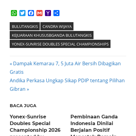
WhatsApp
Twitter
Facebook
Gmail
Yahoo
Share
Mail
BULUTANGKIS
CANDRA WIJAYA
KEJUARAAN KHUSUSBGANDA BULUTANGKIS
YONEX-SUNRISE DOUBLES SPECIAL CHAMPIONSHIPS
Post
Previous
Dampak Kemarau 7, 5 Juta Air Bersih Dibagikan
Post:
Gratis
navigation
Next
Andika Perkasa Ungkap Sikap PDIP tentang Pilihan
Post:
Gibran
BACA JUGA
Yonex-Sunrise
Pembinaan Ganda
Doubles Special
Indonesia Dinilai
Championship 2026
Berjalan Positif