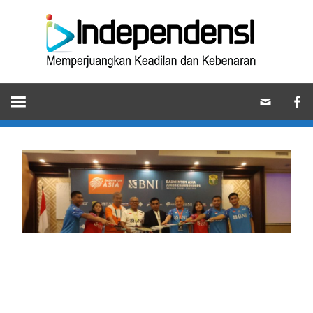
Skip
Ind
to
content
Memperjuangkan
Keadilan
dan
Kebenaran