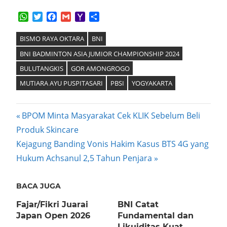
WhatsApp
Twitter
Facebook
Gmail
Yahoo
Share
Mail
BISMO RAYA OKTARA
BNI
BNI BADMINTON ASIA JUMIOR CHAMPIONSHIP 2024
BULUTANGKIS
GOR AMONGROGO
MUTIARA AYU PUSPITASARI
PBSI
YOGYAKARTA
Post
Previous
BPOM Minta Masyarakat Cek KLIK Sebelum Beli
Post:
Produk Skincare
navigation
Next
Kejagung Banding Vonis Hakim Kasus BTS 4G yang
Post:
Hukum Achsanul 2,5 Tahun Penjara
BACA JUGA
Fajar/Fikri Juarai
BNI Catat
Japan Open 2026
Fundamental dan
Likuiditas Kuat