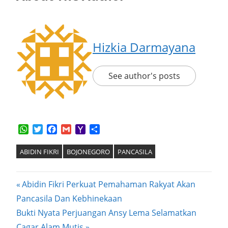
Hizkia Darmayana
See author's posts
WhatsApp
Twitter
Facebook
Gmail
Yahoo
Share
Mail
ABIDIN FIKRI
BOJONEGORO
PANCASILA
Post
Previous
Abidin Fikri Perkuat Pemahaman Rakyat Akan
Post:
Pancasila Dan Kebhinekaan
navigation
Next
Bukti Nyata Perjuangan Ansy Lema Selamatkan
Post:
Cagar Alam Mutis