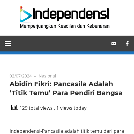
Skip
Ind
to
content
Memperjuangkan
Keadilan
dan
Kebenaran
02/07/2024
Nasional
Abidin Fikri: Pancasila Adalah
‘Titik Temu’ Para Pendiri Bangsa
129 total views
, 1 views today
Independensi-Pancasila adalah titik temu dari para