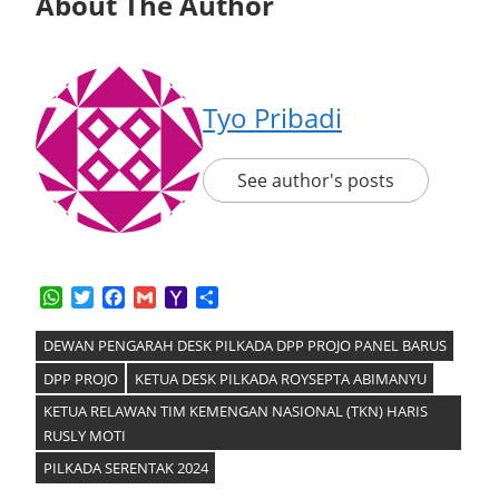
About The Author
Tyo Pribadi
See author's posts
WhatsApp
Twitter
Facebook
Gmail
Yahoo
Share
Mail
DEWAN PENGARAH DESK PILKADA DPP PROJO PANEL BARUS
DPP PROJO
KETUA DESK PILKADA ROYSEPTA ABIMANYU
KETUA RELAWAN TIM KEMENGAN NASIONAL (TKN) HARIS
RUSLY MOTI
PILKADA SERENTAK 2024