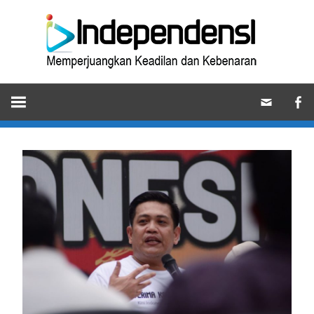
Skip
Ind
to
content
Memperjuangkan
Keadilan
dan
Kebenaran