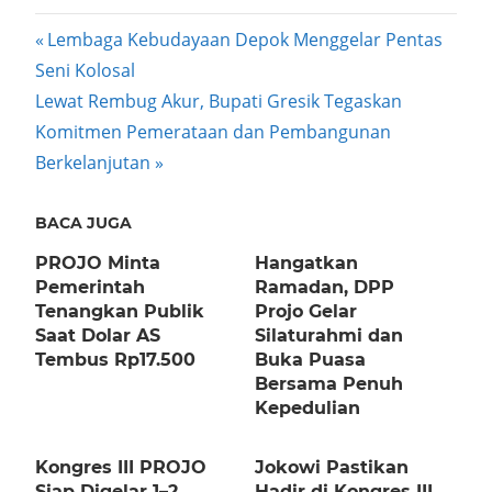
Post
Previous
Lembaga Kebudayaan Depok Menggelar Pentas
Post:
Seni Kolosal
navigation
Next
Lewat Rembug Akur, Bupati Gresik Tegaskan
Post:
Komitmen Pemerataan dan Pembangunan
Berkelanjutan
BACA JUGA
PROJO Minta
Hangatkan
Pemerintah
Ramadan, DPP
Tenangkan Publik
Projo Gelar
Saat Dolar AS
Silaturahmi dan
Tembus Rp17.500
Buka Puasa
Bersama Penuh
Kepedulian
Kongres III PROJO
Jokowi Pastikan
Siap Digelar 1–2
Hadir di Kongres III