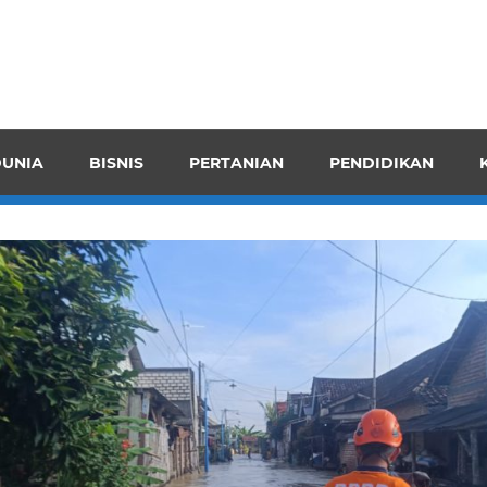
pendensI
juangkan
n
UNIA
BISNIS
PERTANIAN
PENDIDIKAN
ran