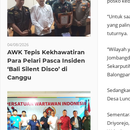
posko ke
“Untuk sa
yang palin
tuturnya.
04/08/2026
“Wilayah y
AWK Tepis Kekhawatiran
Jombangde
Para Pelari Pasca Insiden
Sekarputi
‘Bali Silent Disco’ di
Balongpa
Canggu
Sedangkan
Desa Lund
Sementara
Driyorejo