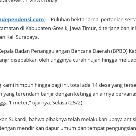
tal views
, 1 views today
ndependensi.com
) – Puluhan hektar areal pertanian sert
matan di Kabupaten Gresik, Jawa Timur, diterjang banjir l
n Kali Surabaya.
epala Badan Penanggulangan Bencana Daerah (BPBD) Kab
anjir disebabkan oleh tingginya curah hujan hingga meluapn
 kami himpun hingga pagi ini, total ada 14 desa yang terse
 yang terendam banjir dengan ketinggian airnya bervaria
ga 1 meter,” ujarnya, Selasa (25/2).
an Sukardi, bahwa pihaknya telah melakukan upaya antis
dengan mendirikan dapur umum dan tempat pengungsian