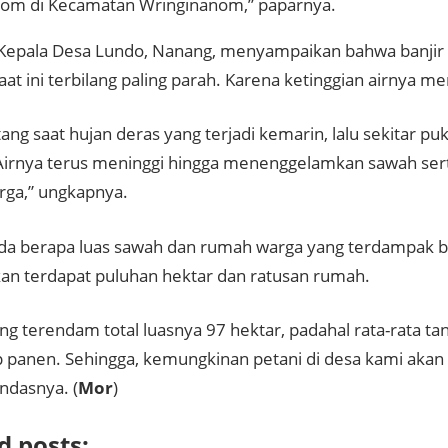
om di Kecamatan Wringinanom,” paparnya.
 Kepala Desa Lundo, Nanang, menyampaikan bahwa banjir y
at ini terbilang paling parah. Karena ketinggian airnya m
tang saat hujan deras yang terjadi kemarin, lalu sekitar pu
. Airnya terus meninggi hingga menenggelamkan sawah s
ga,” ungkapnya.
ada berapa luas sawah dan rumah warga yang terdampak b
an terdapat puluhan hektar dan ratusan rumah.
ng terendam total luasnya 97 hektar, padahal rata-rata t
p panen. Sehingga, kemungkinan petani di desa kami akan
ndasnya. (
Mor
)
d posts: