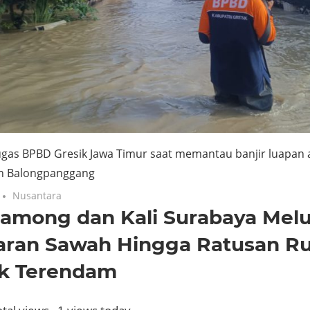
ugas BPBD Gresik Jawa Timur saat memantau banjir luapan a
n Balongpanggang
Nusantara
Lamong dan Kali Surabaya Mel
aran Sawah Hingga Ratusan R
ik Terendam