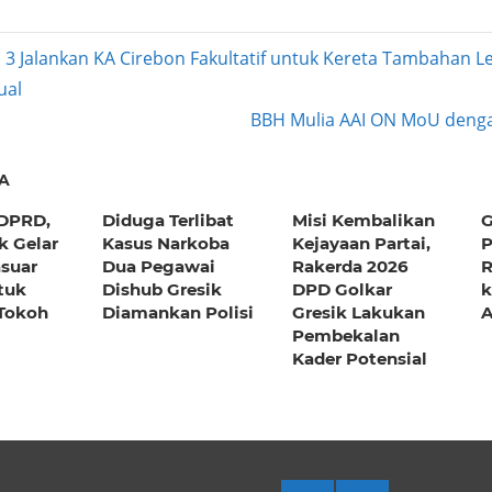
Mail
 3 Jalankan KA Cirebon Fakultatif untuk Kereta Tambahan L
ual
ation
Next
BBH Mulia AAI ON MoU denga
Post:
A
DPRD,
Diduga Terlibat
Misi Kembalikan
G
k Gelar
Kasus Narkoba
Kejayaan Partai,
P
asuar
Dua Pegawai
Rakerda 2026
R
tuk
Dishub Gresik
DPD Golkar
k
 Tokoh
Diamankan Polisi
Gresik Lakukan
A
Pembekalan
Kader Potensial