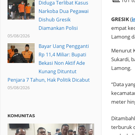
101 to
Diduga Terlibat Kasus
Narkoba Dua Pegawai
GRESIK
(
i
Dishub Gresik
empat keca
Diamankan Polisi
05/08/2026
Lamong da
Bayar Uang Pengganti
Menurut K
Rp 11,4 Miliar: Bupati
Sukardi, b
Bekasi Non Aktif Ade
Lamong.
Kunang Dituntut
Penjara 7 Tahun, Hak Politik Dicabut
“Data yang
05/08/2026
kecamatan
meter hing
KOMUNITAS
Ditambahk
terburuk 