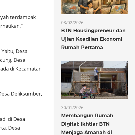
layah terdampak
08/02/2026
rhatikan,”
BTN Housingpreneur dan
Ujian Keadilan Ekonomi
Rumah Pertama
. Yaitu, Desa
ucung, Desa
rada di Kecamatan
 Desa Deliksumber,
30/01/2026
Membangun Rumah
adi di Desa
Digital: Ikhtiar BTN
rta, Desa
Menjaga Amanah di