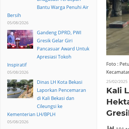
Bantu Warga Penuhi Air
Bersih
05/08/2026
Gandeng DPRD, PWI
Gresik Gelar Giri
Pancasuar Award Untuk
Apresiasi Tokoh
Foto : Pet
Inspiratif
Kecamata
05/08/2026
25/02/2025
Dinas LH Kota Bekasi
Kali 
Laporkan Pencemaran
di Kali Bekasi dan
Hekt
Cileungsi ke
Gres
Kementerian LH/BPLH
05/08/2026