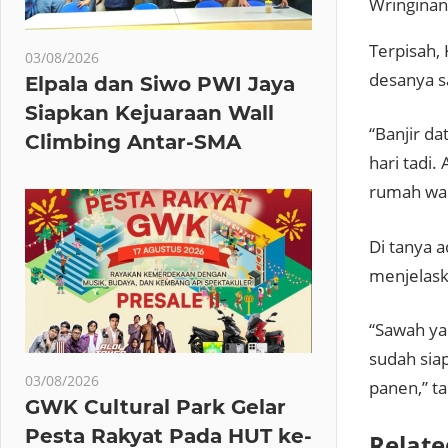
Wringinan
Terpisah,
03/08/2026
desanya sa
Elpala dan Siwo PWI Jaya
Siapkan Kejuaraan Wall
“Banjir da
Climbing Antar-SMA
hari tadi
rumah war
Di tanya 
menjelask
“Sawah ya
sudah sia
03/08/2026
panen,” ta
GWK Cultural Park Gelar
Pesta Rakyat Pada HUT ke-
Relate