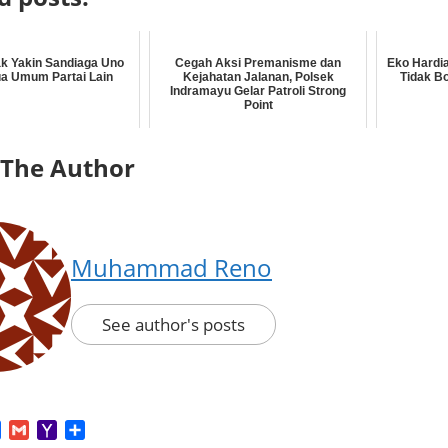
ak Yakin Sandiaga Uno
Cegah Aksi Premanisme dan
Eko Hardi
ua Umum Partai Lain
Kejahatan Jalanan, Polsek
Tidak B
Indramayu Gelar Patroli Strong
Point
 The Author
Muhammad Reno
See author's posts
App
tter
Facebook
Gmail
Yahoo
Share