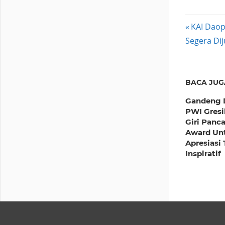
Post
Previous
KAI Daop
Post:
Segera Dij
navig
BACA JUG
Gandeng 
PWI Gresi
Giri Panc
Award Un
Apresiasi
Inspiratif