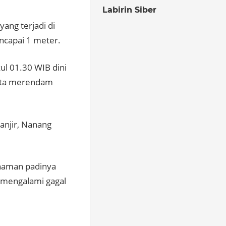
Labirin Siber
ang terjadi di
encapai 1 meter.
kul 01.30 WIB dini
erta merendam
anjir, Nanang
anaman padinya
 mengalami gagal