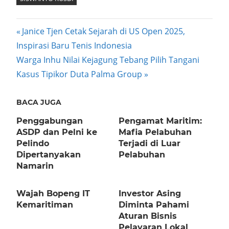
Post
Previous
Janice Tjen Cetak Sejarah di US Open 2025,
Post:
Inspirasi Baru Tenis Indonesia
navigation
Next
Warga Inhu Nilai Kejagung Tebang Pilih Tangani
Post:
Kasus Tipikor Duta Palma Group
BACA JUGA
Penggabungan
Pengamat Maritim:
ASDP dan Pelni ke
Mafia Pelabuhan
Pelindo
Terjadi di Luar
Dipertanyakan
Pelabuhan
Namarin
Wajah Bopeng IT
Investor Asing
Kemaritiman
Diminta Pahami
Aturan Bisnis
Pelayaran Lokal