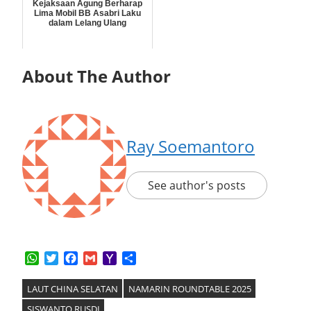
Kejaksaan Agung Berharap
Lima Mobil BB Asabri Laku
dalam Lelang Ulang
About The Author
Ray Soemantoro
See author's posts
WhatsApp
Twitter
Facebook
Gmail
Yahoo
Share
Mail
LAUT CHINA SELATAN
NAMARIN ROUNDTABLE 2025
SISWANTO RUSDI