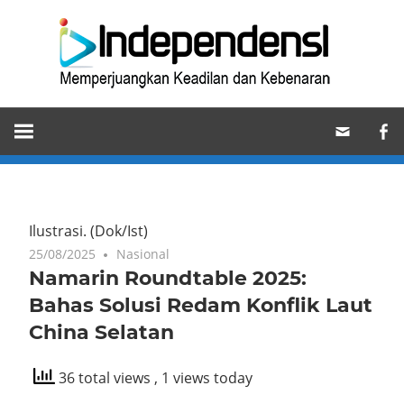
Skip
Ind
to
content
Memperjuangkan
Keadilan
dan
Kebenaran
Ilustrasi.
(Dok/Ist)
25/08/2025
Nasional
Namarin Roundtable 2025:
Bahas Solusi Redam Konflik Laut
China Selatan
36 total views
, 1 views today