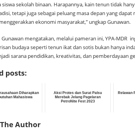
a siswa sekolah binaan. Harapannya, kain tenun tidak han
adisi, tetapi juga sebagai peluang masa depan yang dapat
 menggerakkan ekonomi masyarakat,” ungkap Gunawan.
h Gunawan mengatakan, melalui pameran ini, YPA-MDR
i
san budaya seperti tenun ikat dan sotis bukan hanya indah
jadi sarana pendidikan, kreativitas, dan pemberdayaan g
d posts:
irausahaan Diharapkan
Aksi Protes dan Surat Palsu
Relawan P
butuhan Mahasiswa
Merebak Jelang Pagelaran
PetroNite Fest 2023
 The Author