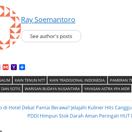
Ray Soemantoro
See author's posts
App
tter
Facebook
Gmail
Yahoo
Share
Mail
SALIM
KAIN TENUN NTT
KAIN TRADISIONAL INDONESIA.
PAMERAN T
 DAN SOTIS
WARISAN BUDAYA NUSANTARA
YAYASAN ASTRA YPA MDR
 di Hotel Dekat Pantai Berawa? Jelajahi Kuliner Hits Canggu
Next
PDDI Himpun Stok Darah Aman Peringati HUT k
ation
Post: