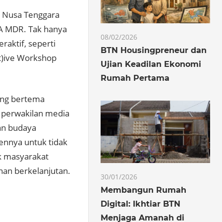
a Nusa Tenggara
PA MDR. Tak hanya
08/02/2026
raktif, seperti
BTN Housingpreneur dan
t)ive Workshop
Ujian Keadilan Ekonomi
Rumah Pertama
ing bertema
10 perwakilan media
an budaya
ennya untuk tidak
k masyarakat
an berkelanjutan.
30/01/2026
Membangun Rumah
Digital: Ikhtiar BTN
Menjaga Amanah di