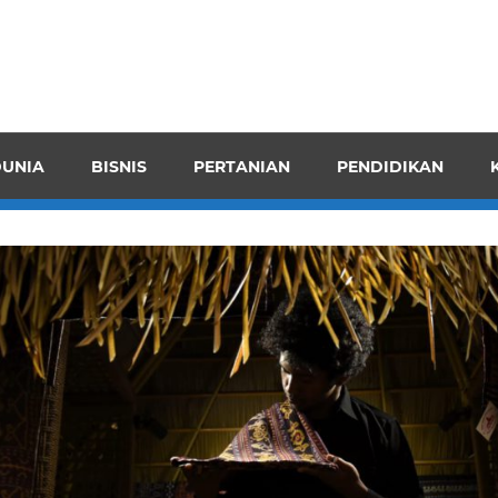
pendensI
juangkan
n
UNIA
BISNIS
PERTANIAN
PENDIDIKAN
ran