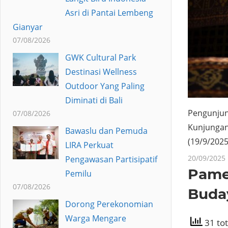
Asri di Pantai Lembeng
Gianyar
07/08/2026
GWK Cultural Park
Destinasi Wellness
Outdoor Yang Paling
Diminati di Bali
Pengunjun
07/08/2026
Kunjungan
Bawaslu dan Pemuda
(19/9/2025
LIRA Perkuat
20/09/2025
Pengawasan Partisipatif
Pame
Pemilu
07/08/2026
Buda
Dorong Perekonomian
Warga Mengare
31 tot