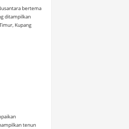
Nusantara
bertema
ng ditampilkan
 Timur, Kupang
mpaikan
nampilkan tenun