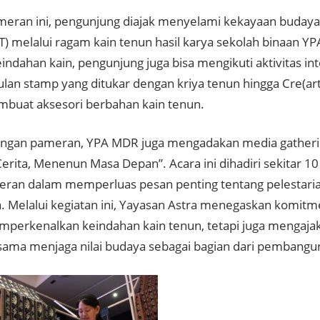
eran ini, pengunjung diajak menyelami kekayaan buday
T) melalui ragam kain tenun hasil karya sekolah binaan Y
indahan kain, pengunjung juga bisa mengikuti aktivitas inte
an stamp yang ditukar dengan kriya tenun hingga
Cre(ar
buat aksesori berbahan kain tenun.
engan pameran, YPA MDR juga mengadakan media gather
Cerita, Menenun Masa Depan”
. Acara ini dihadiri sekitar 
eran dalam memperluas pesan penting tentang pelestari
. Melalui kegiatan ini, Yayasan Astra menegaskan komitm
perkenalkan keindahan kain tenun, tetapi juga mengaja
ama menjaga nilai budaya sebagai bagian dari pembangun