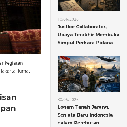
10/06/2026
Justice Collaborator,
Upaya Terakhir Membuka
Simpul Perkara Pidana
r kegiatan
Jakarta, Jumat
isan
30/05/2026
epan
Logam Tanah Jarang,
Senjata Baru Indonesia
dalam Perebutan