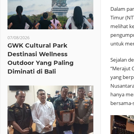
Dalam pam
Timur (NT
melihat ke
pengumpul
07/08/2026
untuk mem
GWK Cultural Park
Destinasi Wellness
Sejalan d
Outdoor Yang Paling
“Merajut 
Diminati di Bali
yang berp
Nusantara
hanya mem
bersama-s