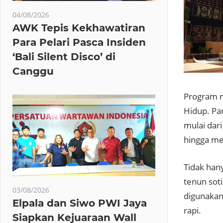
04/08/2026
AWK Tepis Kekhawatiran
Para Pelari Pasca Insiden
‘Bali Silent Disco’ di
Canggu
Program m
Hidup
. Pa
mulai dar
hingga me
Tidak han
tenun soti
03/08/2026
digunakan
Elpala dan Siwo PWI Jaya
rapi.
Siapkan Kejuaraan Wall