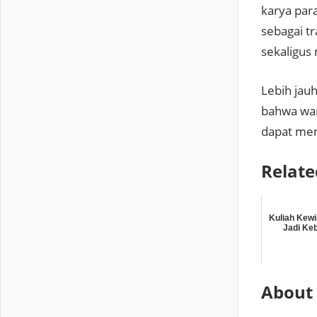
karya par
sebagai tr
sekaligus
Lebih jau
bahwa wari
dapat men
Relate
Kuliah Kew
Jadi Ke
About