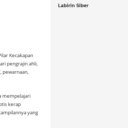
Labirin Siber
Pilar Kecakapan
i pengrajin ahli,
f, pewarnaan,
ga mempelajari
tis kerap
 tampilannya yang