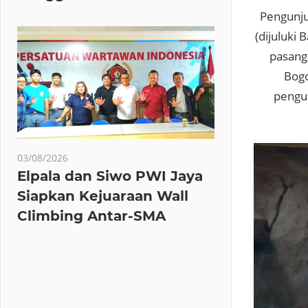
Pengunju
(dijuluki
pasang
Bogo
pengun
03/08/2026
Elpala dan Siwo PWI Jaya
Siapkan Kejuaraan Wall
Climbing Antar-SMA