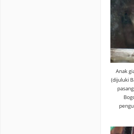
Anak gi
(dijuluki
pasang
Bogo
pengun