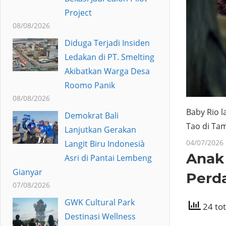
Project
08/08/2026
Diduga Terjadi Insiden
Ledakan di PT. Smelting
Akibatkan Warga Desa
Roomo Panik
08/08/2026
Baby Rio 
Demokrat Bali
Tao di Tam
Lanjutkan Gerakan
04/07/2026
Langit Biru Indonesià
Anak
Asri di Pantai Lembeng
Gianyar
Perda
07/08/2026
GWK Cultural Park
24 tot
Destinasi Wellness