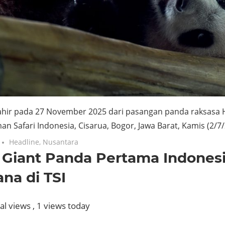
lahir pada 27 November 2025 dari pasangan panda raksasa 
an Safari Indonesia, Cisarua, Bogor, Jawa Barat, Kamis (2/7/
No comments
Headline
,
Nusantara
 Giant Panda Pertama Indonesi
na di TSI
al views
, 1 views today