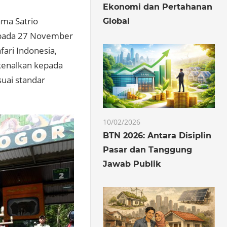
Ekonomi dan Pertahanan
ama Satrio
Global
r pada 27 November
ari Indonesia,
rkenalkan kepada
uai standar
10/02/2026
BTN 2026: Antara Disiplin
Pasar dan Tanggung
Jawab Publik