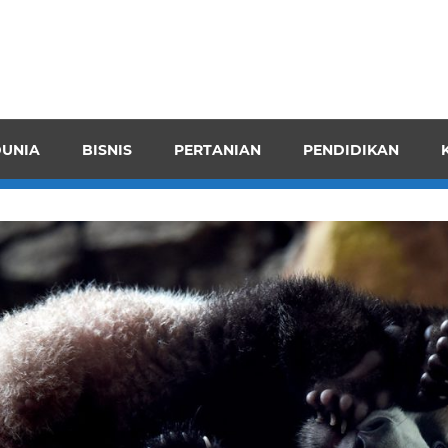
pendensI
juangkan
n
UNIA
BISNIS
PERTANIAN
PENDIDIKAN
ran