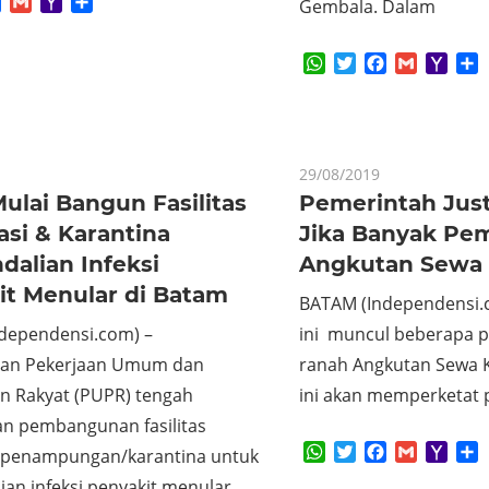
App
tter
Facebook
Gmail
Yahoo
Share
Gembala. Dalam
Mail
WhatsApp
Twitter
Facebook
Gmail
Yaho
S
Mail
29/08/2019
ulai Bangun Fasilitas
Pemerintah Jus
si & Karantina
Jika Banyak Pe
alian Infeksi
Angkutan Sewa
it Menular di Batam
BATAM (Independensi.
dependensi.com) –
ini muncul beberapa p
ian Pekerjaan Umum dan
ranah Angkutan Sewa K
 Rakyat (PUPR) tengah
ini akan memperketat 
n pembangunan fasilitas
WhatsApp
Twitter
Facebook
Gmail
Yaho
S
/penampungan/karantina untuk
Mail
an infeksi penyakit menular,