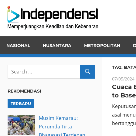
Skip
Inde
to
Memper
content
Keadila
dan
NASIONAL
NUSANTARA
METROPOLITAN
D
Kebena
TAG:
BAT
07/05/2024
Cuaca B
REKOMENDASI
to Base
TERBARU
Keputusan
asal menu
Musim Kemarau:
bertanggu
Perumda Tirta
Bhagasasi Terdepan