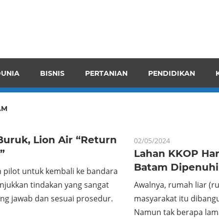
pendensI
juangkan
n
UNIA
BISNIS
PERTANIAN
PENDIDIKAN
ran
AM
uruk, Lion Air “Return
02/05/2024
”
Lahan KKOP Ha
Batam Dipenuhi
 pilot untuk kembali ke bandara
njukkan tindakan yang sangat
Awalnya, rumah liar (ru
ng jawab dan sesuai prosedur.
masyarakat itu dibang
Namun tak berapa lam