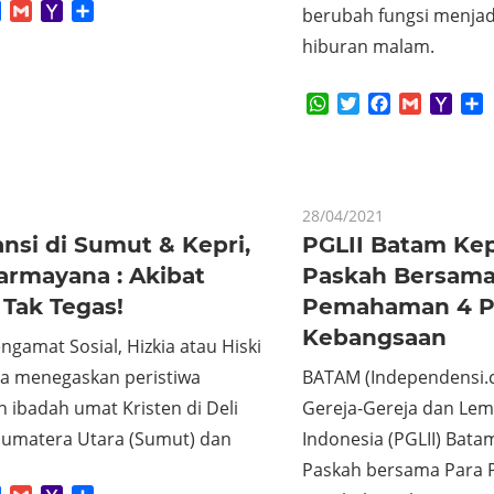
App
tter
Facebook
Gmail
Yahoo
Share
berubah fungsi menjadi
Mail
hiburan malam.
WhatsApp
Twitter
Facebook
Gmail
Yaho
S
Mail
28/04/2021
ansi di Sumut & Kepri,
PGLII Batam Kep
armayana : Akibat
Paskah Bersama
Tak Tegas!
Pemahaman 4 Pi
Kebangsaan
engamat Sosial, Hizkia atau Hiski
 menegaskan peristiwa
BATAM (Independensi.
 ibadah umat Kristen di Deli
Gereja-Gereja dan Lem
Sumatera Utara (Sumut) dan
Indonesia (PGLII) Bata
Paskah bersama Para 