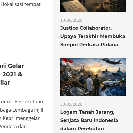
 lokalisasi tempat
10/06/2026
o
hare
Justice Collaborator,
Upaya Terakhir Membuka
Simpul Perkara Pidana
ri Gelar
 2021 &
lar
com) – Persekutuan
30/05/2026
baga-Lembaga Injili
Logam Tanah Jarang,
m Kepri menggelar
Senjata Baru Indonesia
Pendeta dan
dalam Perebutan