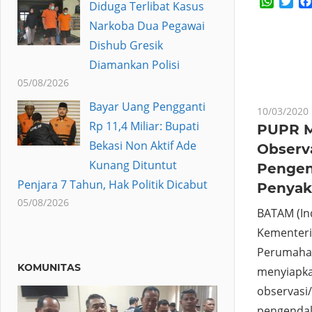
Whats
Twi
Diduga Terlibat Kasus
Narkoba Dua Pegawai
Dishub Gresik
Diamankan Polisi
05/08/2026
Bayar Uang Pengganti
10/03/2020
Rp 11,4 Miliar: Bupati
PUPR M
Bekasi Non Aktif Ade
Observa
Kunang Dituntut
Pengend
Penjara 7 Tahun, Hak Politik Dicabut
Penyak
05/08/2026
BATAM (In
Kementer
Perumahan
KOMUNITAS
menyiapka
observasi
pengendali