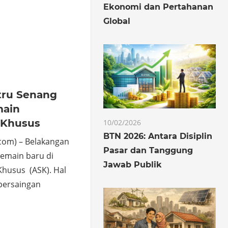
Ekonomi dan Pertahanan
Global
o
hare
tru Senang
main
 Khusus
10/02/2026
BTN 2026: Antara Disiplin
com) – Belakangan
Pasar dan Tanggung
emain baru di
Jawab Publik
husus (ASK). Hal
persaingan
o
hare