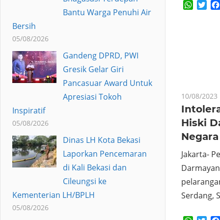
Whats
Twi
Bantu Warga Penuhi Air
Bersih
05/08/2026
Gandeng DPRD, PWI
Gresik Gelar Giri
Pancasuar Award Untuk
Apresiasi Tokoh
10/08/2023
Intoler
Inspiratif
Hiski D
05/08/2026
Negara 
Dinas LH Kota Bekasi
Laporkan Pencemaran
Jakarta- P
di Kali Bekasi dan
Darmayana
Cileungsi ke
pelarangan
Kementerian LH/BPLH
Serdang, 
05/08/2026