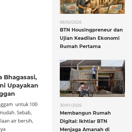
o
hare
08/02/2026
BTN Housingpreneur dan
Ujian Keadilan Ekonomi
Rumah Pertama
a Bhagasasi,
ani Upayakan
nggan
anggam untuk 100
30/01/2026
mudah. Sebab,
Membangun Rumah
aan air bersih,
Digital: Ikhtiar BTN
nya
Menjaga Amanah di