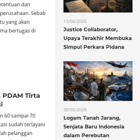
etentuan dan
i perusahaan. Sebab
10/06/2026
tu yang akan
Justice Collaborator,
ma bertugas di
Upaya Terakhir Membuka
Simpul Perkara Pidana
o
hare
 PDAM Tirta
i
30/05/2026
an 60 sampai 70
Logam Tanah Jarang,
asi sudah terlayani
Senjata Baru Indonesia
umlah pelanggan
dalam Perebutan