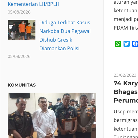
aturan ya
Kementerian LH/BPLH
ketentuan
05/08/2026
menjadi p
Diduga Terlibat Kasus
PDAM Tirt
Narkoba Dua Pegawai
Dishub Gresik
Whats
Twi
Diamankan Polisi
05/08/2026
23/02/2023
74 Kar
KOMUNITAS
Bhagas
Perumda
Usep mema
bermigrasi
ketentuan
Tunjangan 