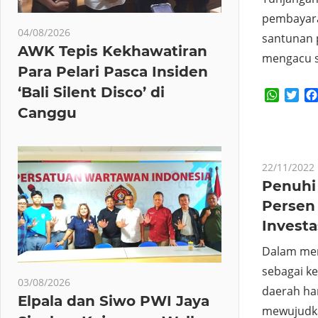
pembayara
04/08/2026
santunan 
AWK Tepis Kekhawatiran
mengacu s
Para Pelari Pasca Insiden
‘Bali Silent Disco’ di
Whats
Twi
Canggu
22/11/2022
Penuhi
Persen
Investa
Dalam me
sebagai k
03/08/2026
daerah ha
Elpala dan Siwo PWI Jaya
mewujudkan