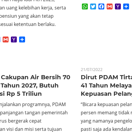
WhatsApp
Twitter
Facebook
Gmail
Yaho
S
n uang kelebihan kerja, serta
Mail
pensiun yang akan tetap
esuai ketentuan berlaku.
App
tter
Facebook
Gmail
Yahoo
Share
Mail
21/07/2022
 Cakupan Air Bersih 70
Dirut PDAM Tirt
 Tahun 2027, Butuh
41 Tahun Melay
si Rp 5 Triliun
Kepuasan Pela
njalankan programnya, PDAM
“Bicara kepuasan pel
epanjangan tangan pemerintah
persen memang tidak 
rus bergerak cepat
yang namanya pengelol
 visi dan misi serta tujuan
pasti saja ada kendala