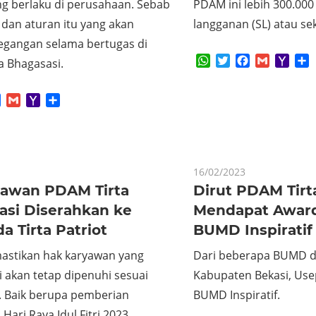
ng berlaku di perusahaan. Sebab
PDAM ini lebih 300.00
 dan aturan itu yang akan
langganan (SL) atau seki
egangan selama bertugas di
WhatsApp
Twitter
Facebook
Gmail
Yaho
S
a Bhagasasi.
Mail
App
tter
Facebook
Gmail
Yahoo
Share
Mail
16/02/2023
yawan PDAM Tirta
Dirut PDAM Tirt
asi Diserahkan ke
Mendapat Awar
 Tirta Patriot
BUMD Inspiratif
stikan hak karyawan yang
Dari beberapa BUMD d
 akan tetap dipenuhi sesuai
Kabupaten Bekasi, Usep
. Baik berupa pemberian
BUMD Inspiratif.
Hari Raya Idul Fitri 2023,