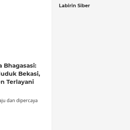
Labirin Siber
o
hare
a Bhagasasi:
duduk Bekasi,
n Terlayani
aju dan dipercaya
o
hare