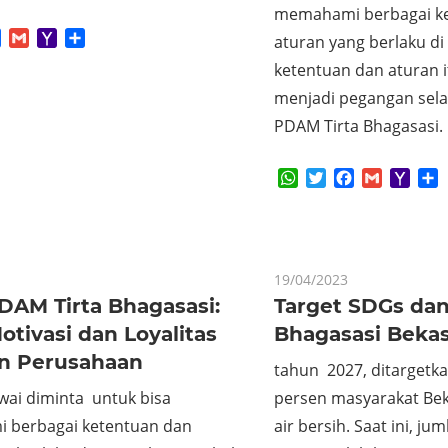
memahami berbagai k
App
tter
Facebook
Gmail
Yahoo
Share
aturan yang berlaku d
Mail
ketentuan dan aturan i
menjadi pegangan sela
PDAM Tirta Bhagasasi.
WhatsApp
Twitter
Facebook
Gmail
Yaho
S
Mail
19/04/2023
DAM Tirta Bhagasasi:
Target SDGs dan
otivasi dan Loyalitas
Bhagasasi Bekas
n Perusahaan
tahun 2027, ditargetk
wai diminta untuk bisa
persen masyarakat Bek
berbagai ketentuan dan
air bersih. Saat ini, j