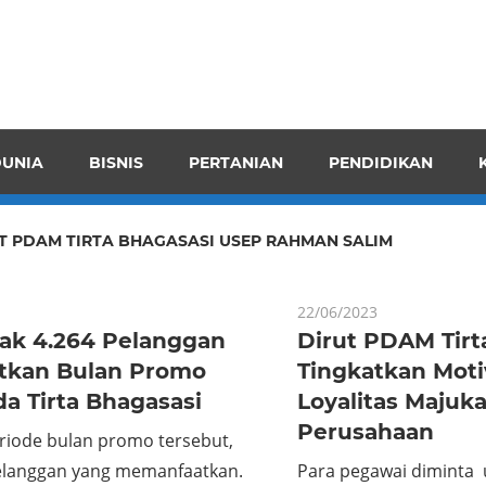
pendensI
juangkan
n
UNIA
BISNIS
PERTANIAN
PENDIDIKAN
ran
T PDAM TIRTA BHAGASASI USEP RAHMAN SALIM
22/06/2023
ak 4.264 Pelanggan
Dirut PDAM Tirt
tkan Bulan Promo
Tingkatkan Moti
a Tirta Bhagasasi
Loyalitas Majuk
Perusahaan
riode bulan promo tersebut,
langgan yang memanfaatkan.
Para pegawai diminta 