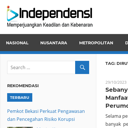
Skip
Inde
to
Memper
content
Keadila
dan
NASIONAL
NUSANTARA
METROPOLITAN
D
Kebena
TAG:
DIRU
29/10/2023
REKOMENDASI
Sebany
Manfaa
TERBARU
Perumd
Pemkot Bekasi Perkuat Pengawasan
Selama pe
dan Pencegahan Risiko Korupsi
banyak pe