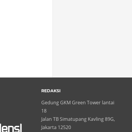
REDAKSI
Gedung GKM Green Tower lantai
18
Jalan TB Simatupang Kavling 89G,
Jakarta 12520