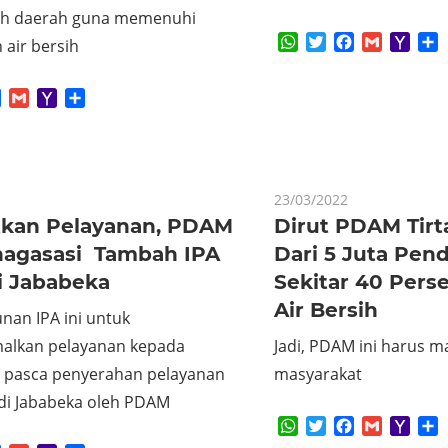
ah daerah guna memenuhi
WhatsApp
Twitter
Facebook
Gmail
Yaho
S
air bersih
Mail
App
tter
Facebook
Gmail
Yahoo
Share
Mail
23/03/2022
tkan Pelayanan, PDAM
Dirut PDAM Tirt
Bhagasasi Tambah IPA
Dari 5 Juta Pen
i Jababeka
Sekitar 40 Perse
Air Bersih
an IPA ini untuk
alkan pelayanan kepada
Jadi, PDAM ini harus m
 pasca penyerahan pelayanan
masyarakat
 di Jababeka oleh PDAM
WhatsApp
Twitter
Facebook
Gmail
Yaho
S
Mail