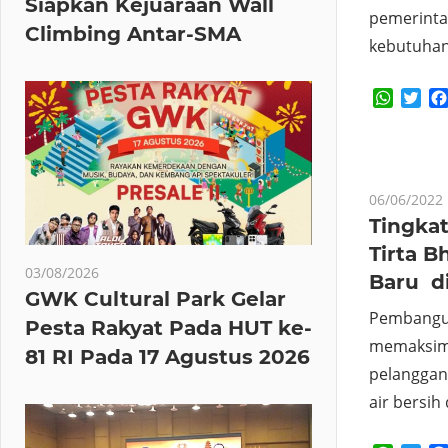
Siapkan Kejuaraan Wall
pemerint
Climbing Antar-SMA
kebutuhan 
Whats
Twi
06/06/2022
Tingka
Tirta 
03/08/2026
Baru d
GWK Cultural Park Gelar
Pembangun
Pesta Rakyat Pada HUT ke-
memaksim
81 RI Pada 17 Agustus 2026
pelanggan
air bersih