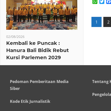
Whats
Twi
Posts
1
2
pagin
02/08/2026
Kembali ke Puncak :
Hanura Bali Bidik Rebut
Kursi Parlemen 2029
Pedoman Pemberitaan Media
Tentang 
Siber
Pengelol
Kode Etik Jurnalistik